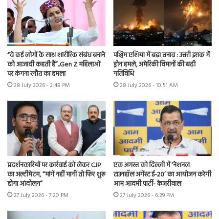
“वे कई लोगों के साथ शारीरिक संबंध बनाने
पश्चिम एशिया में बढ़ा तनाव : उत्तरी इराक में
को आजादी कहती हैं”..Gen Z महिलाओं
ड्रोन हमले, अमेरिकी विमानों की बढ़ी
पर कंगना रनौत का हमला
गतिविधि
28 July 2026 - 2:48 PM
28 July 2026 - 10:51 AM
प्रदर्शनकारियों पर कार्रवाई को लेकर CJP
एक अगस्त को दिल्ली में ‘नेशनल
का अल्टीमेटम, “मांगें नहीं मानीं तो फिर शुरू
टाउनहॉल अगेंस्ट ई-20’ का आयोजन करेगी
होगा आंदोलन”
आम आदमी पार्टी- केजरीवाल
27 July 2026 - 7:20 PM
27 July 2026 - 6:29 PM