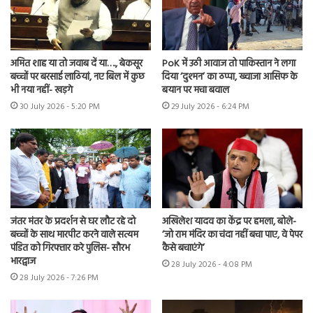
अमित शाह या तो जवाब दें या…., बेकसूर
PoK में उठी आवाज तो पाकिस्तान ने लगा
बच्चों पर बरसाई लाठियां, नए बिल में कुछ
दिया ‘दुश्मन’ का ठप्पा, ख्वाजा आसिफ के
भी नया नहीं- खड़गे
बयान पर मचा बवाल
30 July 2026 - 5:20 PM
29 July 2026 - 6:24 PM
जंतर मंतर के प्रदर्शन से घर लौट रहे दो
अखिलेश यादव का केंद्र पर हमला, बोले-
बच्चों के साथ मारपीट करने वाले सत्यम
‘जो राम मंदिर का चंदा नहीं बचा पाए, वे पेपर
पंडित को गिरफ्तार करे पुलिस- सौरभ
कैसे बचाएंगे’
भारद्वाज
28 July 2026 - 4:08 PM
28 July 2026 - 7:26 PM