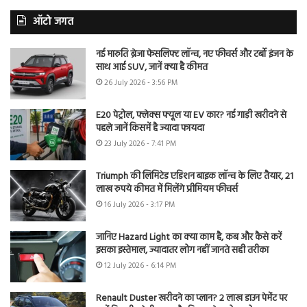
ऑटो जगत
नई मारुति ब्रेजा फेसलिफ्ट लॉन्च, नए फीचर्स और टर्बो इंजन के
साथ आई SUV, जानें क्या है कीमत
26 July 2026 - 3:56 PM
E20 पेट्रोल, फ्लेक्स फ्यूल या EV कार? नई गाड़ी खरीदने से
पहले जानें किसमें है ज्यादा फायदा
23 July 2026 - 7:41 PM
Triumph की लिमिटेड एडिशन बाइक लॉन्च के लिए तैयार, 21
लाख रुपये कीमत में मिलेंगे प्रीमियम फीचर्स
16 July 2026 - 3:17 PM
जानिए Hazard Light का क्या काम है, कब और कैसे करें
इसका इस्तेमाल, ज्यादातर लोग नहीं जानते सही तरीका
12 July 2026 - 6:14 PM
Renault Duster खरीदने का प्लान? 2 लाख डाउन पेमेंट पर