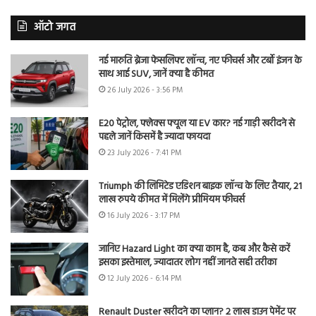
ऑटो जगत
नई मारुति ब्रेजा फेसलिफ्ट लॉन्च, नए फीचर्स और टर्बो इंजन के
साथ आई SUV, जानें क्या है कीमत
26 July 2026 - 3:56 PM
E20 पेट्रोल, फ्लेक्स फ्यूल या EV कार? नई गाड़ी खरीदने से
पहले जानें किसमें है ज्यादा फायदा
23 July 2026 - 7:41 PM
Triumph की लिमिटेड एडिशन बाइक लॉन्च के लिए तैयार, 21
लाख रुपये कीमत में मिलेंगे प्रीमियम फीचर्स
16 July 2026 - 3:17 PM
जानिए Hazard Light का क्या काम है, कब और कैसे करें
इसका इस्तेमाल, ज्यादातर लोग नहीं जानते सही तरीका
12 July 2026 - 6:14 PM
Renault Duster खरीदने का प्लान? 2 लाख डाउन पेमेंट पर