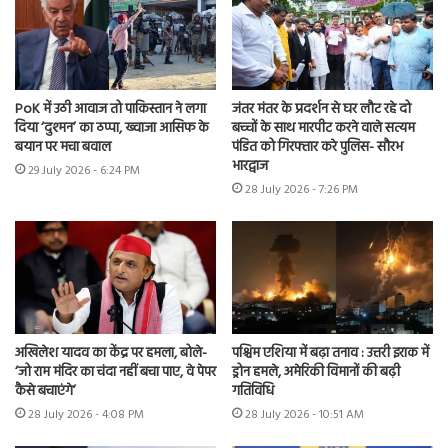
PoK में उठी आवाज तो पाकिस्तान ने लगा
जंतर मंतर के प्रदर्शन से घर लौट रहे दो
दिया ‘दुश्मन’ का ठप्पा, ख्वाजा आसिफ के
बच्चों के साथ मारपीट करने वाले सत्यम
बयान पर मचा बवाल
पंडित को गिरफ्तार करे पुलिस- सौरभ
भारद्वाज
29 July 2026 - 6:24 PM
28 July 2026 - 7:26 PM
अखिलेश यादव का केंद्र पर हमला, बोले-
पश्चिम एशिया में बढ़ा तनाव : उत्तरी इराक में
‘जो राम मंदिर का चंदा नहीं बचा पाए, वे पेपर
ड्रोन हमले, अमेरिकी विमानों की बढ़ी
कैसे बचाएंगे’
गतिविधि
28 July 2026 - 4:08 PM
28 July 2026 - 10:51 AM