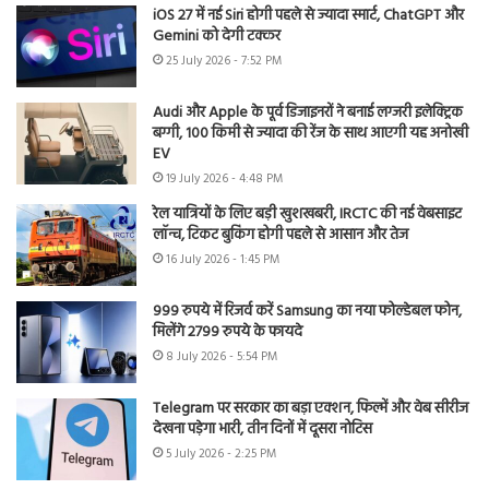
iOS 27 में नई Siri होगी पहले से ज्यादा स्मार्ट, ChatGPT और
Gemini को देगी टक्कर
25 July 2026 - 7:52 PM
Audi और Apple के पूर्व डिजाइनरों ने बनाई लग्जरी इलेक्ट्रिक
बग्गी, 100 किमी से ज्यादा की रेंज के साथ आएगी यह अनोखी
EV
19 July 2026 - 4:48 PM
रेल यात्रियों के लिए बड़ी खुशखबरी, IRCTC की नई वेबसाइट
लॉन्च, टिकट बुकिंग होगी पहले से आसान और तेज
16 July 2026 - 1:45 PM
999 रुपये में रिजर्व करें Samsung का नया फोल्डेबल फोन,
मिलेंगे 2799 रुपये के फायदे
8 July 2026 - 5:54 PM
Telegram पर सरकार का बड़ा एक्शन, फिल्में और वेब सीरीज
देखना पड़ेगा भारी, तीन दिनों में दूसरा नोटिस
5 July 2026 - 2:25 PM