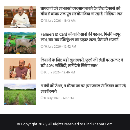
बागवानी को लाभकारी व्यवसाय बनाने के लिए किसानों को
बीज से बाजार तक पूरा सहयोग दिया जा रहा है: मोहिंदर भगत
15 July 2026 - 11:43 AM
Farmers ID Card बनेगा किसानों की पहचान, मिलेंगे भरपूर
लाभ, बार-बार रजिस्ट्रेशन का झंझट खत्म, ऐसे करें अप्लाई
10 July 2026 - 12:42 PM
किसानों के लिए बड़ी खुशखबरी, फूलों की खेती पर सरकार दे
रही 40% सब्सिडी, जानें कैसे मिलेगा लाभ
9 July 2026 - 12:46 PM
न मंडी की टेंशन, न मौसम का डर! इस फसल से किसान कमा रहे
लाखों रुपये
8 July 2026 - 6:07 PM
© Copyright 2026, All Rights Reserved to HindiKhabar.Com