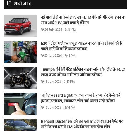
ऑटो जगत
नई मारुति ब्रेजा फेसलिफ्ट लॉन्च, नए फीचर्स और टर्बो इंजन के
साथ आई SUV, जानें क्या है कीमत
26 July 2026 - 3:56 PM
E20 पेट्रोल, फ्लेक्स फ्यूल या EV कार? नई गाड़ी खरीदने से
पहले जानें किसमें है ज्यादा फायदा
23 July 2026 - 7:41 PM
Triumph की लिमिटेड एडिशन बाइक लॉन्च के लिए तैयार, 21
लाख रुपये कीमत में मिलेंगे प्रीमियम फीचर्स
16 July 2026 - 3:17 PM
जानिए Hazard Light का क्या काम है, कब और कैसे करें
इसका इस्तेमाल, ज्यादातर लोग नहीं जानते सही तरीका
12 July 2026 - 6:14 PM
Renault Duster खरीदने का प्लान? 2 लाख डाउन पेमेंट पर
जानें कितनी बनेगी EMI और कितना देना होगा लोन