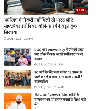
वायरल
अमेरिका में नौकरी नहीं मिली तो भारत लौटे
सॉफ्टवेयर इंजीनियर, बोले- संघर्ष ने बहुत कुछ
सिखाया
29 July 2026 - 8:00 PM
UGC NET Answer Key में देरी की वजह
पेपर लीक विवाद? लाखों उम्मीदवार कर रहे
इंतजार
26 July 2026 - 6:11 PM
SC छात्रों के लिए बड़ा अपडेट! 15 अगस्त से
पहले कर लें ये काम, वरना अटक सकती है
स्कॉलरशिप
22 July 2026 - 11:54 AM
नीट परीक्षा में सफलता “शिक्षा क्रांति” के
व्यापक प्रभाव को उजागर करती है: शिक्षा मंत्री
बैंस