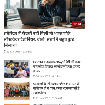
वायरल
अमेरिका में नौकरी नहीं मिली तो भारत लौटे
सॉफ्टवेयर इंजीनियर, बोले- संघर्ष ने बहुत कुछ
सिखाया
29 July 2026 - 8:00 PM
UGC NET Answer Key में देरी की वजह
पेपर लीक विवाद? लाखों उम्मीदवार कर रहे
इंतजार
26 July 2026 - 6:11 PM
SC छात्रों के लिए बड़ा अपडेट! 15 अगस्त से
पहले कर लें ये काम, वरना अटक सकती है
स्कॉलरशिप
22 July 2026 - 11:54 AM