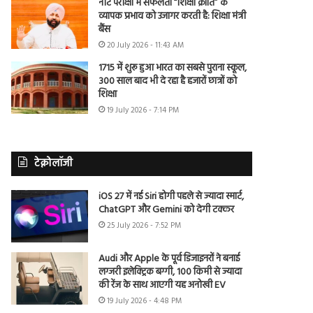
नीट परीक्षा में सफलता “शिक्षा क्रांति” के
व्यापक प्रभाव को उजागर करती है: शिक्षा मंत्री
बैंस
20 July 2026 - 11:43 AM
1715 में शुरू हुआ भारत का सबसे पुराना स्कूल,
300 साल बाद भी दे रहा है हजारों छात्रों को
शिक्षा
19 July 2026 - 7:14 PM
टेक्नोलॉजी
iOS 27 में नई Siri होगी पहले से ज्यादा स्मार्ट,
ChatGPT और Gemini को देगी टक्कर
25 July 2026 - 7:52 PM
Audi और Apple के पूर्व डिजाइनरों ने बनाई
लग्जरी इलेक्ट्रिक बग्गी, 100 किमी से ज्यादा
की रेंज के साथ आएगी यह अनोखी EV
19 July 2026 - 4:48 PM