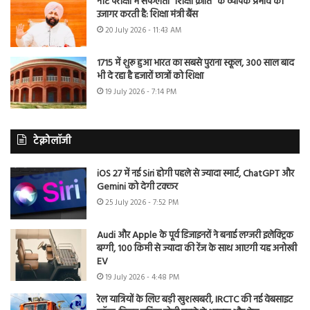
नीट परीक्षा में सफलता “शिक्षा क्रांति” के व्यापक प्रभाव को
उजागर करती है: शिक्षा मंत्री बैंस
20 July 2026 - 11:43 AM
1715 में शुरू हुआ भारत का सबसे पुराना स्कूल, 300 साल बाद
भी दे रहा है हजारों छात्रों को शिक्षा
19 July 2026 - 7:14 PM
टेक्नोलॉजी
iOS 27 में नई Siri होगी पहले से ज्यादा स्मार्ट, ChatGPT और
Gemini को देगी टक्कर
25 July 2026 - 7:52 PM
Audi और Apple के पूर्व डिजाइनरों ने बनाई लग्जरी इलेक्ट्रिक
बग्गी, 100 किमी से ज्यादा की रेंज के साथ आएगी यह अनोखी
EV
19 July 2026 - 4:48 PM
रेल यात्रियों के लिए बड़ी खुशखबरी, IRCTC की नई वेबसाइट