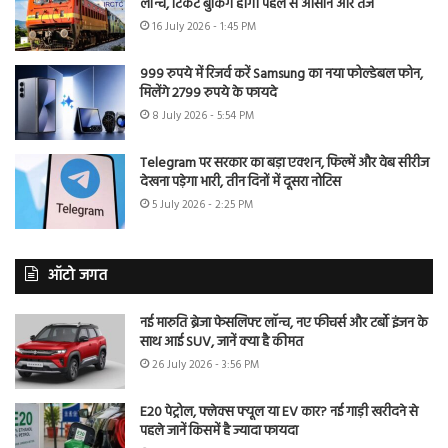
लॉन्च, टिकट बुकिंग होगी पहले से आसान और तेज
16 July 2026 - 1:45 PM
999 रुपये में रिजर्व करें Samsung का नया फोल्डेबल फोन,
मिलेंगे 2799 रुपये के फायदे
8 July 2026 - 5:54 PM
Telegram पर सरकार का बड़ा एक्शन, फिल्में और वेब सीरीज
देखना पड़ेगा भारी, तीन दिनों में दूसरा नोटिस
5 July 2026 - 2:25 PM
ऑटो जगत
नई मारुति ब्रेजा फेसलिफ्ट लॉन्च, नए फीचर्स और टर्बो इंजन के
साथ आई SUV, जानें क्या है कीमत
26 July 2026 - 3:56 PM
E20 पेट्रोल, फ्लेक्स फ्यूल या EV कार? नई गाड़ी खरीदने से
पहले जानें किसमें है ज्यादा फायदा