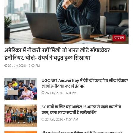
वायरल
अमेरिका में नौकरी नहीं मिली तो भारत लौटे सॉफ्टवेयर
इंजीनियर, बोले- संघर्ष ने बहुत कुछ सिखाया
29 July 2026 - 8:00 PM
UGC NET Answer Key में देरी की वजह पेपर लीक विवाद?
लाखों उम्मीदवार कर रहे इंतजार
26 July 2026 - 6:11 PM
SC छात्रों के लिए बड़ा अपडेट! 15 अगस्त से पहले कर लें ये
काम, वरना अटक सकती है स्कॉलरशिप
22 July 2026 - 11:54 AM