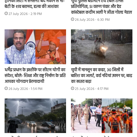
ट्रॉनिका सिटी में सनसनी: बंद मकान से मां-
यूपी पुलिस बैडमिंटन एवं टेबल टेनिस
बेटी के शव बरामद, हत्या की आशंका
प्रतियोगिता, SI वरुण पंवार और हेड
कांस्टेबल कदीम अली ने जीता गोल्ड मेडल
27 July 2026 - 2:19 PM
26 July 2026 - 6:30 PM
धर्मेंद्र प्रधान के इस्तीफे पर सीएम योगी का
यूपी में मानसून का कहर, 30 जिलों में
संदेश, बोले- शिक्षा और राष्ट्र निर्माण के प्रति
बारिश का अलर्ट, कई नदियां उफान पर, बाढ़
आपका योगदान प्रेरणादायी
का खतरा बढ़ा
26 July 2026 - 1:54 PM
25 July 2026 - 4:17 PM