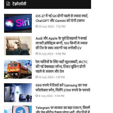
टेक्नोलॉजी
iOS 27 में नई Siri होगी पहले से ज्यादा स्मार्ट,
ChatGPT और Gemini को देगी टक्कर
25 July 2026 - 7:52 PM
Audi और Apple के पूर्व डिजाइनरों ने बनाई
लग्जरी इलेक्ट्रिक बग्गी, 100 किमी से ज्यादा
की रेंज के साथ आएगी यह अनोखी EV
19 July 2026 - 4:48 PM
रेल यात्रियों के लिए बड़ी खुशखबरी, IRCTC
की नई वेबसाइट लॉन्च, टिकट बुकिंग होगी
पहले से आसान और तेज
16 July 2026 - 1:45 PM
999 रुपये में रिजर्व करें Samsung का नया
फोल्डेबल फोन, मिलेंगे 2799 रुपये के फायदे
8 July 2026 - 5:54 PM
Telegram पर सरकार का बड़ा एक्शन, फिल्में
और वेब सीरीज देखना पड़ेगा भारी, तीन दिनों में