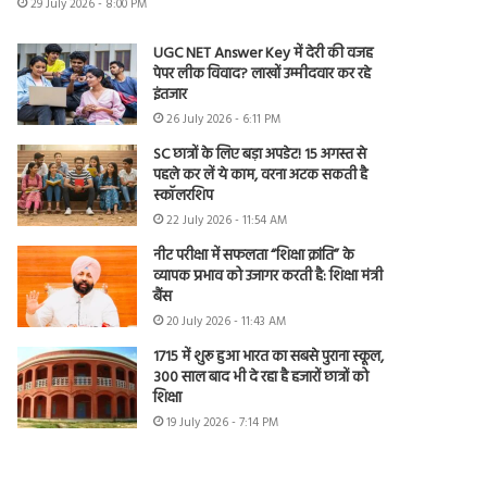
29 July 2026 - 8:00 PM
UGC NET Answer Key में देरी की वजह
पेपर लीक विवाद? लाखों उम्मीदवार कर रहे
इंतजार
26 July 2026 - 6:11 PM
SC छात्रों के लिए बड़ा अपडेट! 15 अगस्त से
पहले कर लें ये काम, वरना अटक सकती है
स्कॉलरशिप
22 July 2026 - 11:54 AM
नीट परीक्षा में सफलता “शिक्षा क्रांति” के
व्यापक प्रभाव को उजागर करती है: शिक्षा मंत्री
बैंस
20 July 2026 - 11:43 AM
1715 में शुरू हुआ भारत का सबसे पुराना स्कूल,
300 साल बाद भी दे रहा है हजारों छात्रों को
शिक्षा
19 July 2026 - 7:14 PM