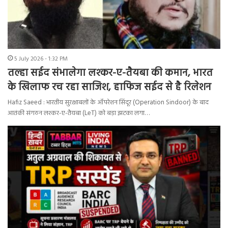
5 July 2026 - 1:32 PM
तल्हा सईद संभालेगा लश्कर-ए-तैयबा की कमान, भारत
के खिलाफ रच रहा साजिश, हाफिज सईद से है रिलेशन
Hafiz Saeed : भारतीय सुरक्षाबलों के ऑपरेशन सिंदूर (Operation Sindoor) के बाद
आतंकी संगठन लश्कर-ए-तैयबा (LeT) को बड़ा झटका लगा…