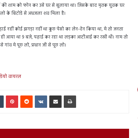
ार्च की शाम को फोन कर उसे घर से बुलाया था। जिसके बाद मृतक युवक घर
ो के बिटोडे से अधजला शव मिला है।
़ाई नहीं कोई झगड़ा नहीं था कुछ पेसो का लेन-देन किया था, मे तो जनता
ात ही आया था 9 बजे, पढ़ाई कर रहा था लड़का आटीआई कर रखी थी। नाम तो
 गांव मे पूछ लो, प्रधान जी से पूछ लो।
ीडियो वायरल
In
Tumblr
Pinterest
Reddit
VKontakte
Share via Email
Print