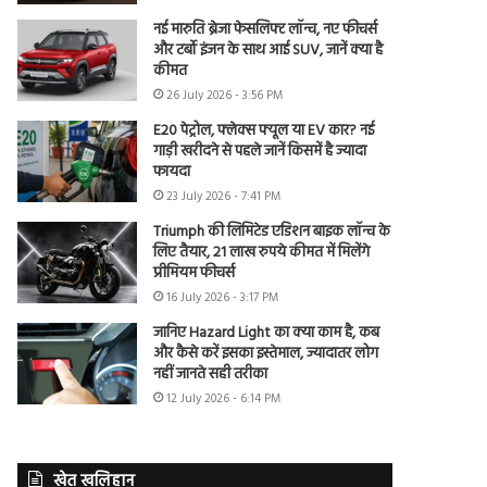
नई मारुति ब्रेजा फेसलिफ्ट लॉन्च, नए फीचर्स
और टर्बो इंजन के साथ आई SUV, जानें क्या है
कीमत
26 July 2026 - 3:56 PM
E20 पेट्रोल, फ्लेक्स फ्यूल या EV कार? नई
गाड़ी खरीदने से पहले जानें किसमें है ज्यादा
फायदा
23 July 2026 - 7:41 PM
Triumph की लिमिटेड एडिशन बाइक लॉन्च के
लिए तैयार, 21 लाख रुपये कीमत में मिलेंगे
प्रीमियम फीचर्स
16 July 2026 - 3:17 PM
जानिए Hazard Light का क्या काम है, कब
और कैसे करें इसका इस्तेमाल, ज्यादातर लोग
नहीं जानते सही तरीका
12 July 2026 - 6:14 PM
खेत खलिहान