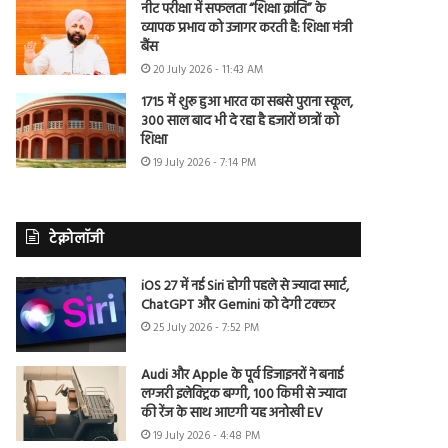
नीट परीक्षा में सफलता “शिक्षा क्रांति” के
व्यापक प्रभाव को उजागर करती है: शिक्षा मंत्री
बैंस
20 July 2026 - 11:43 AM
1715 में शुरू हुआ भारत का सबसे पुराना स्कूल,
300 साल बाद भी दे रहा है हजारों छात्रों को
शिक्षा
19 July 2026 - 7:14 PM
टेक्नोलॉजी
iOS 27 में नई Siri होगी पहले से ज्यादा स्मार्ट,
ChatGPT और Gemini को देगी टक्कर
25 July 2026 - 7:52 PM
Audi और Apple के पूर्व डिजाइनरों ने बनाई
लग्जरी इलेक्ट्रिक बग्गी, 100 किमी से ज्यादा
की रेंज के साथ आएगी यह अनोखी EV
19 July 2026 - 4:48 PM