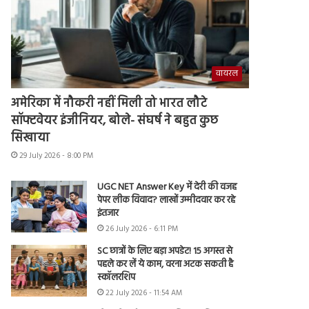
वायरल
अमेरिका में नौकरी नहीं मिली तो भारत लौटे
सॉफ्टवेयर इंजीनियर, बोले- संघर्ष ने बहुत कुछ
सिखाया
29 July 2026 - 8:00 PM
UGC NET Answer Key में देरी की वजह
पेपर लीक विवाद? लाखों उम्मीदवार कर रहे
इंतजार
26 July 2026 - 6:11 PM
SC छात्रों के लिए बड़ा अपडेट! 15 अगस्त से
पहले कर लें ये काम, वरना अटक सकती है
स्कॉलरशिप
22 July 2026 - 11:54 AM