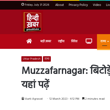
Friday, July 31 2026
About
Privacy Policy
Video
Li
Home
Live
बड़ी ख़बर
राष्ट्रीय
विदेश
राज्य
TV
Uttar Pradesh
राज्य
Muzzafarnagar: बिटोड़
यहां पढ़ें
Aarti Agravat
12 March 2023 - 4:12 PM
2 minutes read