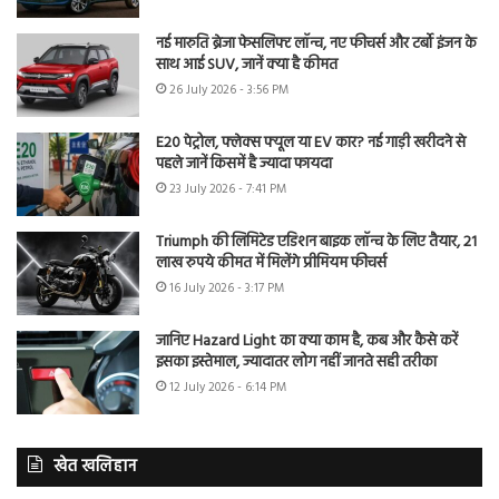
नई मारुति ब्रेजा फेसलिफ्ट लॉन्च, नए फीचर्स और टर्बो इंजन के
साथ आई SUV, जानें क्या है कीमत
26 July 2026 - 3:56 PM
E20 पेट्रोल, फ्लेक्स फ्यूल या EV कार? नई गाड़ी खरीदने से
पहले जानें किसमें है ज्यादा फायदा
23 July 2026 - 7:41 PM
Triumph की लिमिटेड एडिशन बाइक लॉन्च के लिए तैयार, 21
लाख रुपये कीमत में मिलेंगे प्रीमियम फीचर्स
16 July 2026 - 3:17 PM
जानिए Hazard Light का क्या काम है, कब और कैसे करें
इसका इस्तेमाल, ज्यादातर लोग नहीं जानते सही तरीका
12 July 2026 - 6:14 PM
खेत खलिहान