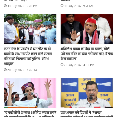
भी नया नहीं- खड़गे
सहमति
30 July 2026 - 5:20 PM
30 July 2026 - 9:51 AM
जंतर मंतर के प्रदर्शन से घर लौट रहे दो
अखिलेश यादव का केंद्र पर हमला, बोले-
बच्चों के साथ मारपीट करने वाले सत्यम
‘जो राम मंदिर का चंदा नहीं बचा पाए, वे पेपर
पंडित को गिरफ्तार करे पुलिस- सौरभ
कैसे बचाएंगे’
भारद्वाज
28 July 2026 - 4:08 PM
28 July 2026 - 7:26 PM
“वे कई लोगों के साथ शारीरिक संबंध बनाने
एक अगस्त को दिल्ली में ‘नेशनल