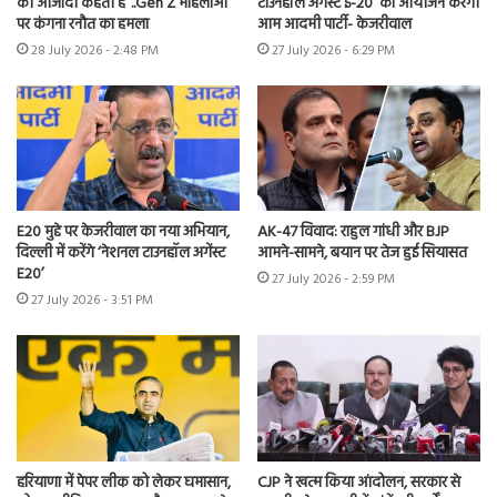
को आजादी कहती हैं”..Gen Z महिलाओं
टाउनहॉल अगेंस्ट ई-20’ का आयोजन करेगी
पर कंगना रनौत का हमला
आम आदमी पार्टी- केजरीवाल
28 July 2026 - 2:48 PM
27 July 2026 - 6:29 PM
E20 मुद्दे पर केजरीवाल का नया अभियान,
AK-47 विवाद: राहुल गांधी और BJP
दिल्ली में करेंगे ‘नेशनल टाउनहॉल अगेंस्ट
आमने-सामने, बयान पर तेज हुई सियासत
E20’
27 July 2026 - 2:59 PM
27 July 2026 - 3:51 PM
हरियाणा में पेपर लीक को लेकर घमासान,
CJP ने खत्म किया आंदोलन, सरकार से