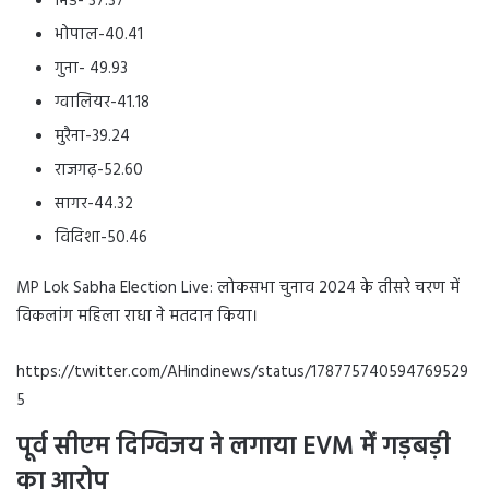
भिंड- 37.37
भोपाल-40.41
गुना- 49.93
ग्वालियर-41.18
मुरैना-39.24
राजगढ़-52.60
सागर-44.32
विदिशा-50.46
MP Lok Sabha Election Live: लोकसभा चुनाव 2024 के तीसरे चरण में
विकलांग महिला राधा ने मतदान किया।
https://twitter.com/AHindinews/status/178775740594769529
5
पूर्व सीएम दिग्विजय ने लगाया
EVM में गड़बड़ी
का आरोप