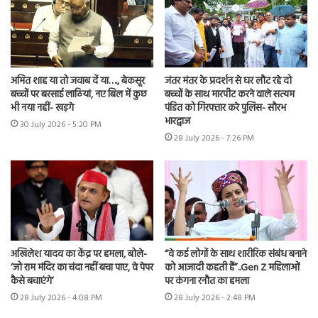
अमित शाह या तो जवाब दें या…., बेकसूर
जंतर मंतर के प्रदर्शन से घर लौट रहे दो
बच्चों पर बरसाई लाठियां, नए बिल में कुछ
बच्चों के साथ मारपीट करने वाले सत्यम
भी नया नहीं- खड़गे
पंडित को गिरफ्तार करे पुलिस- सौरभ
भारद्वाज
30 July 2026 - 5:20 PM
28 July 2026 - 7:26 PM
अखिलेश यादव का केंद्र पर हमला, बोले-
“वे कई लोगों के साथ शारीरिक संबंध बनाने
‘जो राम मंदिर का चंदा नहीं बचा पाए, वे पेपर
को आजादी कहती हैं”..Gen Z महिलाओं
कैसे बचाएंगे’
पर कंगना रनौत का हमला
28 July 2026 - 4:08 PM
28 July 2026 - 2:48 PM