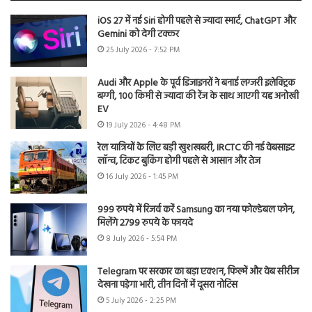
iOS 27 में नई Siri होगी पहले से ज्यादा स्मार्ट, ChatGPT और
Gemini को देगी टक्कर
25 July 2026 - 7:52 PM
Audi और Apple के पूर्व डिजाइनरों ने बनाई लग्जरी इलेक्ट्रिक
बग्गी, 100 किमी से ज्यादा की रेंज के साथ आएगी यह अनोखी
EV
19 July 2026 - 4:48 PM
रेल यात्रियों के लिए बड़ी खुशखबरी, IRCTC की नई वेबसाइट
लॉन्च, टिकट बुकिंग होगी पहले से आसान और तेज
16 July 2026 - 1:45 PM
999 रुपये में रिजर्व करें Samsung का नया फोल्डेबल फोन,
मिलेंगे 2799 रुपये के फायदे
8 July 2026 - 5:54 PM
Telegram पर सरकार का बड़ा एक्शन, फिल्में और वेब सीरीज
देखना पड़ेगा भारी, तीन दिनों में दूसरा नोटिस
5 July 2026 - 2:25 PM