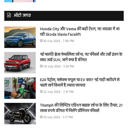
ऑटो जगत
Honda City और Verna की बढ़ी टेंशन, नए अवतार में आ
रही Skoda Slavia Facelift
30 July 2026 - 7:48 PM
नई मारुति ब्रेजा फेसलिफ्ट लॉन्च, नए फीचर्स और टर्बो इंजन के
साथ आई SUV, जानें क्या है कीमत
26 July 2026 - 3:56 PM
E20 पेट्रोल, फ्लेक्स फ्यूल या EV कार? नई गाड़ी खरीदने से
पहले जानें किसमें है ज्यादा फायदा
23 July 2026 - 7:41 PM
Triumph की लिमिटेड एडिशन बाइक लॉन्च के लिए तैयार, 21
लाख रुपये कीमत में मिलेंगे प्रीमियम फीचर्स
16 July 2026 - 3:17 PM