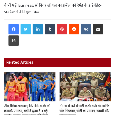
ये भी पढ़ें: Business: सीनियर लीगल काउंसिल को रेमंड के इंडिपेंडेंट-
डायरेक्टर्स ने नियुक्त किया
LinkedIn
Tumblr
Pinterest
Reddit
VKontakte
Share via Email
Print
Related Articles
टीम इंडिया सावधान, जिस जिम्बाब्वे को
नोएडा में घरों में चोरी करने वाले दो शातिर
कमजोर समझा, वही दे चुका है 3 बड़े
चोर गिरफ्तार, चोरी का सामान, नकदी और