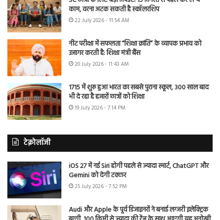
SC छात्रों के लिए बड़ा अपडेट! 15 अगस्त से पहले कर लें ये
काम, वरना अटक सकती है स्कॉलरशिप
22 July 2026 - 11:54 AM
नीट परीक्षा में सफलता “शिक्षा क्रांति” के व्यापक प्रभाव को
उजागर करती है: शिक्षा मंत्री बैंस
20 July 2026 - 11:43 AM
1715 में शुरू हुआ भारत का सबसे पुराना स्कूल, 300 साल बाद
भी दे रहा है हजारों छात्रों को शिक्षा
19 July 2026 - 7:14 PM
टेक्नोलॉजी
iOS 27 में नई Siri होगी पहले से ज्यादा स्मार्ट, ChatGPT और
Gemini को देगी टक्कर
25 July 2026 - 7:52 PM
Audi और Apple के पूर्व डिजाइनरों ने बनाई लग्जरी इलेक्ट्रिक
बग्गी, 100 किमी से ज्यादा की रेंज के साथ आएगी यह अनोखी