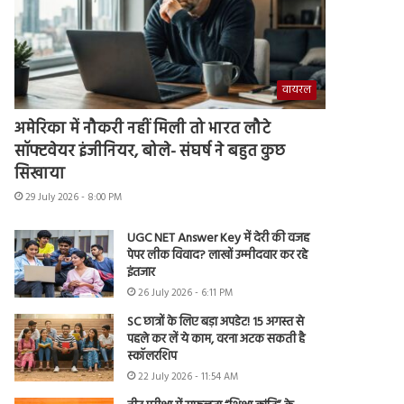
वायरल
अमेरिका में नौकरी नहीं मिली तो भारत लौटे
सॉफ्टवेयर इंजीनियर, बोले- संघर्ष ने बहुत कुछ
सिखाया
29 July 2026 - 8:00 PM
UGC NET Answer Key में देरी की वजह
पेपर लीक विवाद? लाखों उम्मीदवार कर रहे
इंतजार
26 July 2026 - 6:11 PM
SC छात्रों के लिए बड़ा अपडेट! 15 अगस्त से
पहले कर लें ये काम, वरना अटक सकती है
स्कॉलरशिप
22 July 2026 - 11:54 AM