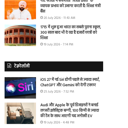
नीट परीक्षा में सफलता “शिक्षा क्रांति” के
व्यापक प्रभाव को उजागर करती है: शिक्षा मंत्री
बैंस
20 July 2026 - 11:43 AM
1715 में शुरू हुआ भारत का सबसे पुराना स्कूल,
300 साल बाद भी दे रहा है हजारों छात्रों को
शिक्षा
19 July 2026 - 7:14 PM
टेक्नोलॉजी
iOS 27 में नई Siri होगी पहले से ज्यादा स्मार्ट,
ChatGPT और Gemini को देगी टक्कर
25 July 2026 - 7:52 PM
Audi और Apple के पूर्व डिजाइनरों ने बनाई
लग्जरी इलेक्ट्रिक बग्गी, 100 किमी से ज्यादा
की रेंज के साथ आएगी यह अनोखी EV
19 July 2026 - 4:48 PM