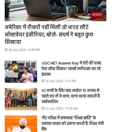
वायरल
अमेरिका में नौकरी नहीं मिली तो भारत लौटे
सॉफ्टवेयर इंजीनियर, बोले- संघर्ष ने बहुत कुछ
सिखाया
29 July 2026 - 8:00 PM
UGC NET Answer Key में देरी की वजह
पेपर लीक विवाद? लाखों उम्मीदवार कर रहे
इंतजार
26 July 2026 - 6:11 PM
SC छात्रों के लिए बड़ा अपडेट! 15 अगस्त से
पहले कर लें ये काम, वरना अटक सकती है
स्कॉलरशिप
22 July 2026 - 11:54 AM
नीट परीक्षा में सफलता “शिक्षा क्रांति” के
व्यापक प्रभाव को उजागर करती है: शिक्षा मंत्री
बैंस