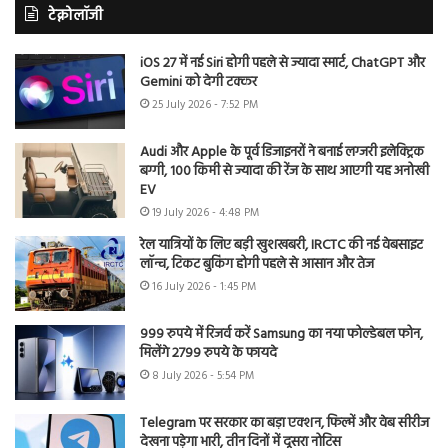
टेक्नोलॉजी
iOS 27 में नई Siri होगी पहले से ज्यादा स्मार्ट, ChatGPT और
Gemini को देगी टक्कर
25 July 2026 - 7:52 PM
Audi और Apple के पूर्व डिजाइनरों ने बनाई लग्जरी इलेक्ट्रिक
बग्गी, 100 किमी से ज्यादा की रेंज के साथ आएगी यह अनोखी
EV
19 July 2026 - 4:48 PM
रेल यात्रियों के लिए बड़ी खुशखबरी, IRCTC की नई वेबसाइट
लॉन्च, टिकट बुकिंग होगी पहले से आसान और तेज
16 July 2026 - 1:45 PM
999 रुपये में रिजर्व करें Samsung का नया फोल्डेबल फोन,
मिलेंगे 2799 रुपये के फायदे
8 July 2026 - 5:54 PM
Telegram पर सरकार का बड़ा एक्शन, फिल्में और वेब सीरीज
देखना पड़ेगा भारी, तीन दिनों में दूसरा नोटिस