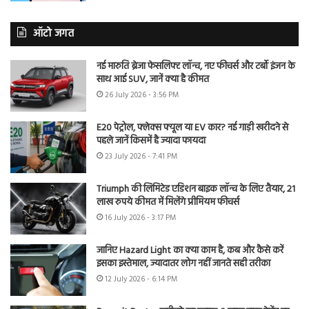
ऑटो जगत
नई मारुति ब्रेजा फेसलिफ्ट लॉन्च, नए फीचर्स और टर्बो इंजन के
साथ आई SUV, जानें क्या है कीमत
26 July 2026 - 3:56 PM
E20 पेट्रोल, फ्लेक्स फ्यूल या EV कार? नई गाड़ी खरीदने से
पहले जानें किसमें है ज्यादा फायदा
23 July 2026 - 7:41 PM
Triumph की लिमिटेड एडिशन बाइक लॉन्च के लिए तैयार, 21
लाख रुपये कीमत में मिलेंगे प्रीमियम फीचर्स
16 July 2026 - 3:17 PM
जानिए Hazard Light का क्या काम है, कब और कैसे करें
इसका इस्तेमाल, ज्यादातर लोग नहीं जानते सही तरीका
12 July 2026 - 6:14 PM