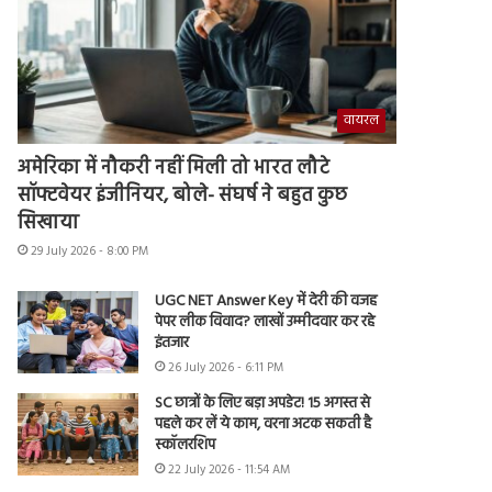
वायरल
अमेरिका में नौकरी नहीं मिली तो भारत लौटे
सॉफ्टवेयर इंजीनियर, बोले- संघर्ष ने बहुत कुछ
सिखाया
29 July 2026 - 8:00 PM
UGC NET Answer Key में देरी की वजह
पेपर लीक विवाद? लाखों उम्मीदवार कर रहे
इंतजार
26 July 2026 - 6:11 PM
SC छात्रों के लिए बड़ा अपडेट! 15 अगस्त से
पहले कर लें ये काम, वरना अटक सकती है
स्कॉलरशिप
22 July 2026 - 11:54 AM