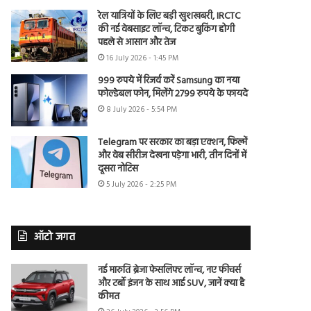
रेल यात्रियों के लिए बड़ी खुशखबरी, IRCTC
की नई वेबसाइट लॉन्च, टिकट बुकिंग होगी
पहले से आसान और तेज
16 July 2026 - 1:45 PM
999 रुपये में रिजर्व करें Samsung का नया
फोल्डेबल फोन, मिलेंगे 2799 रुपये के फायदे
8 July 2026 - 5:54 PM
Telegram पर सरकार का बड़ा एक्शन, फिल्में
और वेब सीरीज देखना पड़ेगा भारी, तीन दिनों में
दूसरा नोटिस
5 July 2026 - 2:25 PM
ऑटो जगत
नई मारुति ब्रेजा फेसलिफ्ट लॉन्च, नए फीचर्स
और टर्बो इंजन के साथ आई SUV, जानें क्या है
कीमत