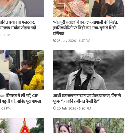
वादित बयान पर पलटवार,
‘भोजपुरी बवाल’ में काजल-अम्रपाली की भिड़ंत,
तलब मर्यादा तोड़ना नहीं
इनसिक्योरिटी पर छिड़ी जंग, एक-दूजे से भिड़ीं
हसिनाएं
7:00 PM
25 July 2026 - 6:57 PM
han हिरासत में ली गईं, CJP
आधी रात सलमान खान का पोस्ट वायरल, फैंस से
ें पहुंची थीं, जानिए पूरा मामला
पूछा- “आपकी तबीयत कैसी है?”
8:09 PM
20 July 2026 - 5:30 PM