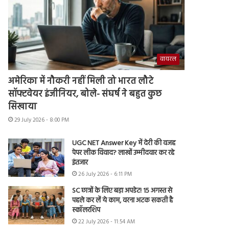
वायरल
अमेरिका में नौकरी नहीं मिली तो भारत लौटे
सॉफ्टवेयर इंजीनियर, बोले- संघर्ष ने बहुत कुछ
सिखाया
29 July 2026 - 8:00 PM
UGC NET Answer Key में देरी की वजह
पेपर लीक विवाद? लाखों उम्मीदवार कर रहे
इंतजार
26 July 2026 - 6:11 PM
SC छात्रों के लिए बड़ा अपडेट! 15 अगस्त से
पहले कर लें ये काम, वरना अटक सकती है
स्कॉलरशिप
22 July 2026 - 11:54 AM