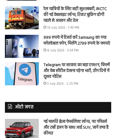
रेल यात्रियों के लिए बड़ी खुशखबरी, IRCTC
की नई वेबसाइट लॉन्च, टिकट बुकिंग होगी
पहले से आसान और तेज
16 July 2026 - 1:45 PM
999 रुपये में रिजर्व करें Samsung का नया
फोल्डेबल फोन, मिलेंगे 2799 रुपये के फायदे
8 July 2026 - 5:54 PM
Telegram पर सरकार का बड़ा एक्शन, फिल्में
और वेब सीरीज देखना पड़ेगा भारी, तीन दिनों में
दूसरा नोटिस
5 July 2026 - 2:25 PM
ऑटो जगत
नई मारुति ब्रेजा फेसलिफ्ट लॉन्च, नए फीचर्स
और टर्बो इंजन के साथ आई SUV, जानें क्या है
कीमत