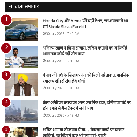
ताज़ा समाचार
Honda City और Verna की बढ़ी टेंशन, नए अवतार में आ
रही Skoda Slavia Facelift
30 July 2026 - 7:48 PM
अजिंक्य रहाणे ने लिया संन्यास, लेकिन कप्तानी का ये रिकॉर्ड
आज तक कोई नहीं तोड़ पाया
30 July 2026 - 6:40 PM
पंजाब की नशे के खिलाफ जंग को मिली नई ताकत, मानसिक
स्वास्थ्य लीडर्स संभालेंगे मोर्चा
30 July 2026 - 6:06 PM
ईरान-अमेरिका तनाव का असर अब मिस्र तक, दमियाता पोर्ट पर
ड्रोन हमले से गैस टैंकर में लगी आग
30 July 2026 - 5:42 PM
अमित शाह या तो जवाब दें या…., बेकसूर बच्चों पर बरसाई
लाठियां, नए बिल में कुछ भी नया नहीं- खड़गे