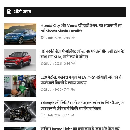
ऑटो जगत
Honda City और Verna की बढ़ी टेंशन, नए अवतार में आ
रही Skoda Slavia Facelift
30 July 2026 - 7:48 PM
नई मारुति ब्रेजा फेसलिफ्ट लॉन्च, नए फीचर्स और टर्बो इंजन के
साथ आई SUV, जानें क्या है कीमत
26 July 2026 - 3:56 PM
E20 पेट्रोल, फ्लेक्स फ्यूल या EV कार? नई गाड़ी खरीदने से
पहले जानें किसमें है ज्यादा फायदा
23 July 2026 - 7:41 PM
Triumph की लिमिटेड एडिशन बाइक लॉन्च के लिए तैयार, 21
लाख रुपये कीमत में मिलेंगे प्रीमियम फीचर्स
16 July 2026 - 3:17 PM
जानिए Hazard Light का क्या काम है, कब और कैसे करें