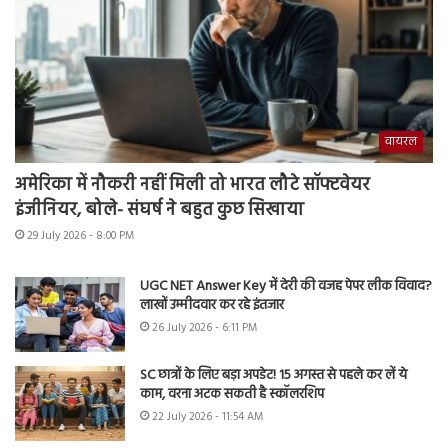
वायरल
अमेरिका में नौकरी नहीं मिली तो भारत लौटे सॉफ्टवेयर
इंजीनियर, बोले- संघर्ष ने बहुत कुछ सिखाया
29 July 2026 - 8:00 PM
UGC NET Answer Key में देरी की वजह पेपर लीक विवाद?
लाखों उम्मीदवार कर रहे इंतजार
26 July 2026 - 6:11 PM
SC छात्रों के लिए बड़ा अपडेट! 15 अगस्त से पहले कर लें ये
काम, वरना अटक सकती है स्कॉलरशिप
22 July 2026 - 11:54 AM