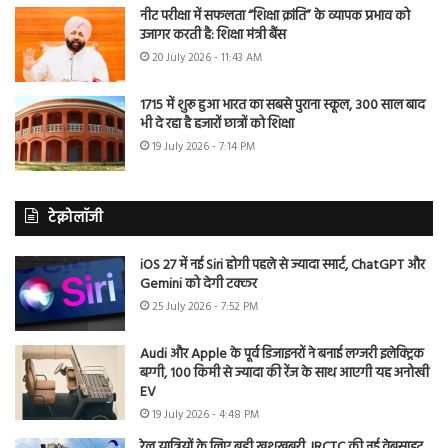
नीट परीक्षा में सफलता “शिक्षा क्रांति” के व्यापक प्रभाव को
उजागर करती है: शिक्षा मंत्री बैंस
20 July 2026 - 11:43 AM
1715 में शुरू हुआ भारत का सबसे पुराना स्कूल, 300 साल बाद
भी दे रहा है हजारों छात्रों को शिक्षा
19 July 2026 - 7:14 PM
टेक्नोलॉजी
iOS 27 में नई Siri होगी पहले से ज्यादा स्मार्ट, ChatGPT और
Gemini को देगी टक्कर
25 July 2026 - 7:52 PM
Audi और Apple के पूर्व डिजाइनरों ने बनाई लग्जरी इलेक्ट्रिक
बग्गी, 100 किमी से ज्यादा की रेंज के साथ आएगी यह अनोखी
EV
19 July 2026 - 4:48 PM
रेल यात्रियों के लिए बड़ी खुशखबरी, IRCTC की नई वेबसाइट