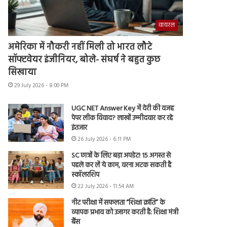
वायरल
अमेरिका में नौकरी नहीं मिली तो भारत लौटे
सॉफ्टवेयर इंजीनियर, बोले- संघर्ष ने बहुत कुछ
सिखाया
29 July 2026 - 8:00 PM
UGC NET Answer Key में देरी की वजह
पेपर लीक विवाद? लाखों उम्मीदवार कर रहे
इंतजार
26 July 2026 - 6:11 PM
SC छात्रों के लिए बड़ा अपडेट! 15 अगस्त से
पहले कर लें ये काम, वरना अटक सकती है
स्कॉलरशिप
22 July 2026 - 11:54 AM
नीट परीक्षा में सफलता “शिक्षा क्रांति” के
व्यापक प्रभाव को उजागर करती है: शिक्षा मंत्री
बैंस