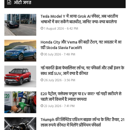
ऑटो जगत
Tesla Model Y में आया Grok AI फीचर, अब भारतीय
भाषाओं में कर सकेंगे बातचीत, जानिए क्या-क्या बदलेगा
1 August 2026 - 6:42 PM
Honda City और Verna की बढ़ी टेंशन, नए अवतार में आ
रही Skoda Slavia Facelift
30 July 2026 - 7:48 PM
नई मारुति ब्रेजा फेसलिफ्ट लॉन्च, नए फीचर्स और टर्बो इंजन के
साथ आई SUV, जानें क्या है कीमत
26 July 2026 - 3:56 PM
E20 पेट्रोल, फ्लेक्स फ्यूल या EV कार? नई गाड़ी खरीदने से
पहले जानें किसमें है ज्यादा फायदा
23 July 2026 - 7:41 PM
Triumph की लिमिटेड एडिशन बाइक लॉन्च के लिए तैयार, 21
लाख रुपये कीमत में मिलेंगे प्रीमियम फीचर्स