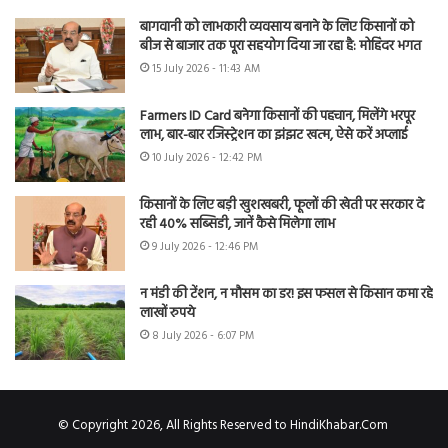
बागवानी को लाभकारी व्यवसाय बनाने के लिए किसानों को
बीज से बाजार तक पूरा सहयोग दिया जा रहा है: मोहिंदर भगत
15 July 2026 - 11:43 AM
Farmers ID Card बनेगा किसानों की पहचान, मिलेंगे भरपूर
लाभ, बार-बार रजिस्ट्रेशन का झंझट खत्म, ऐसे करें अप्लाई
10 July 2026 - 12:42 PM
किसानों के लिए बड़ी खुशखबरी, फूलों की खेती पर सरकार दे
रही 40% सब्सिडी, जानें कैसे मिलेगा लाभ
9 July 2026 - 12:46 PM
न मंडी की टेंशन, न मौसम का डर! इस फसल से किसान कमा रहे
लाखों रुपये
8 July 2026 - 6:07 PM
© Copyright 2026, All Rights Reserved to HindiKhabar.Com