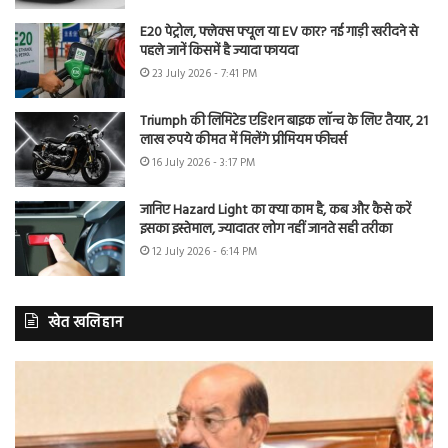
E20 पेट्रोल, फ्लेक्स फ्यूल या EV कार? नई गाड़ी खरीदने से
पहले जानें किसमें है ज्यादा फायदा
23 July 2026 - 7:41 PM
Triumph की लिमिटेड एडिशन बाइक लॉन्च के लिए तैयार, 21
लाख रुपये कीमत में मिलेंगे प्रीमियम फीचर्स
16 July 2026 - 3:17 PM
जानिए Hazard Light का क्या काम है, कब और कैसे करें
इसका इस्तेमाल, ज्यादातर लोग नहीं जानते सही तरीका
12 July 2026 - 6:14 PM
खेत खलिहान