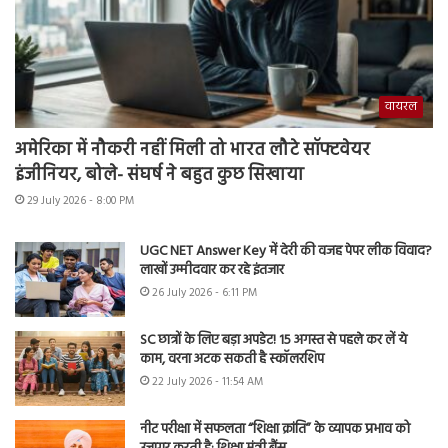
वायरल
अमेरिका में नौकरी नहीं मिली तो भारत लौटे सॉफ्टवेयर
इंजीनियर, बोले- संघर्ष ने बहुत कुछ सिखाया
29 July 2026 - 8:00 PM
UGC NET Answer Key में देरी की वजह पेपर लीक विवाद?
लाखों उम्मीदवार कर रहे इंतजार
26 July 2026 - 6:11 PM
SC छात्रों के लिए बड़ा अपडेट! 15 अगस्त से पहले कर लें ये
काम, वरना अटक सकती है स्कॉलरशिप
22 July 2026 - 11:54 AM
नीट परीक्षा में सफलता “शिक्षा क्रांति” के व्यापक प्रभाव को