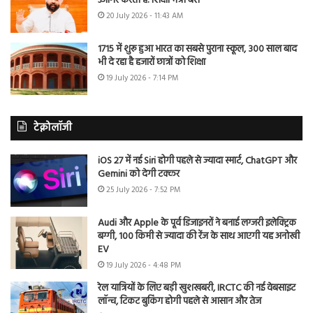
उजागर करती है: शिक्षा मंत्री बैंस
20 July 2026 - 11:43 AM
1715 में शुरू हुआ भारत का सबसे पुराना स्कूल, 300 साल बाद
भी दे रहा है हजारों छात्रों को शिक्षा
19 July 2026 - 7:14 PM
टेक्नोलॉजी
iOS 27 में नई Siri होगी पहले से ज्यादा स्मार्ट, ChatGPT और
Gemini को देगी टक्कर
25 July 2026 - 7:52 PM
Audi और Apple के पूर्व डिजाइनरों ने बनाई लग्जरी इलेक्ट्रिक
बग्गी, 100 किमी से ज्यादा की रेंज के साथ आएगी यह अनोखी
EV
19 July 2026 - 4:48 PM
रेल यात्रियों के लिए बड़ी खुशखबरी, IRCTC की नई वेबसाइट
लॉन्च, टिकट बुकिंग होगी पहले से आसान और तेज