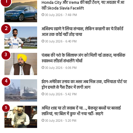
Honda City और Verna की बढ़ी टेंशन, नए अवतार में आ
रही Skoda Slavia Facelift
30 July 2026 - 7:48 PM
अजिंक्य रहाणे ने लिया संन्यास, लेकिन कप्तानी का ये रिकॉर्ड
आज तक कोई नहीं तोड़ पाया
30 July 2026 - 6:40 PM
पंजाब की नशे के खिलाफ जंग को मिली नई ताकत, मानसिक
स्वास्थ्य लीडर्स संभालेंगे मोर्चा
30 July 2026 - 6:06 PM
ईरान-अमेरिका तनाव का असर अब मिस्र तक, दमियाता पोर्ट पर
ड्रोन हमले से गैस टैंकर में लगी आग
30 July 2026 - 5:42 PM
अमित शाह या तो जवाब दें या…., बेकसूर बच्चों पर बरसाई
लाठियां, नए बिल में कुछ भी नया नहीं- खड़गे
30 July 2026 - 5:20 PM