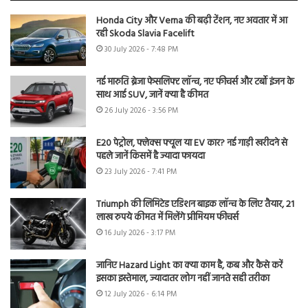
Honda City और Verna की बढ़ी टेंशन, नए अवतार में आ
रही Skoda Slavia Facelift
30 July 2026 - 7:48 PM
नई मारुति ब्रेजा फेसलिफ्ट लॉन्च, नए फीचर्स और टर्बो इंजन के
साथ आई SUV, जानें क्या है कीमत
26 July 2026 - 3:56 PM
E20 पेट्रोल, फ्लेक्स फ्यूल या EV कार? नई गाड़ी खरीदने से
पहले जानें किसमें है ज्यादा फायदा
23 July 2026 - 7:41 PM
Triumph की लिमिटेड एडिशन बाइक लॉन्च के लिए तैयार, 21
लाख रुपये कीमत में मिलेंगे प्रीमियम फीचर्स
16 July 2026 - 3:17 PM
जानिए Hazard Light का क्या काम है, कब और कैसे करें
इसका इस्तेमाल, ज्यादातर लोग नहीं जानते सही तरीका
12 July 2026 - 6:14 PM