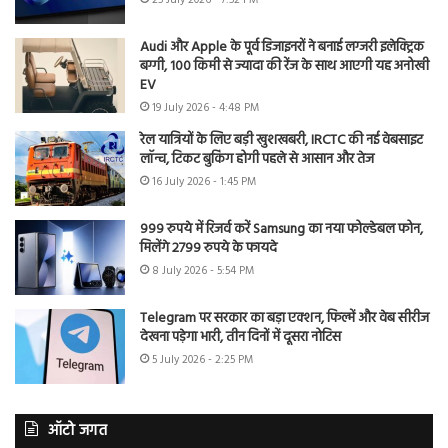
Audi और Apple के पूर्व डिजाइनरों ने बनाई लग्जरी इलेक्ट्रिक
बग्गी, 100 किमी से ज्यादा की रेंज के साथ आएगी यह अनोखी
EV
19 July 2026 - 4:48 PM
रेल यात्रियों के लिए बड़ी खुशखबरी, IRCTC की नई वेबसाइट
लॉन्च, टिकट बुकिंग होगी पहले से आसान और तेज
16 July 2026 - 1:45 PM
999 रुपये में रिजर्व करें Samsung का नया फोल्डेबल फोन,
मिलेंगे 2799 रुपये के फायदे
8 July 2026 - 5:54 PM
Telegram पर सरकार का बड़ा एक्शन, फिल्में और वेब सीरीज
देखना पड़ेगा भारी, तीन दिनों में दूसरा नोटिस
5 July 2026 - 2:25 PM
ऑटो जगत