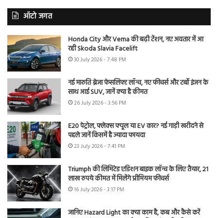
ऑटो जगत
Honda City और Verna की बढ़ी टेंशन, नए अवतार में आ
रही Skoda Slavia Facelift
30 July 2026 - 7:48 PM
नई मारुति ब्रेजा फेसलिफ्ट लॉन्च, नए फीचर्स और टर्बो इंजन के
साथ आई SUV, जानें क्या है कीमत
26 July 2026 - 3:56 PM
E20 पेट्रोल, फ्लेक्स फ्यूल या EV कार? नई गाड़ी खरीदने से
पहले जानें किसमें है ज्यादा फायदा
23 July 2026 - 7:41 PM
Triumph की लिमिटेड एडिशन बाइक लॉन्च के लिए तैयार, 21
लाख रुपये कीमत में मिलेंगे प्रीमियम फीचर्स
16 July 2026 - 3:17 PM
जानिए Hazard Light का क्या काम है, कब और कैसे करें