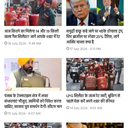
आज कितने का मिलेगा 14 और 19 किलो
समुद्री डाकू कहे जाने पर भड़के डोनाल्ड ट्रंप,
वाला गैस सिलेंडर? जानें आपके शहर में रेट
फिर ब्राजील पर ठोका 25% टैरिफ, जानें
आखिर माजरा क्या है
18 July 2026 - 11:44 AM
17 July 2026 - 6:13 PM
पंजाब के टेक्सटाइल क्षेत्र में अपार
LPG सिलेंडर के ताजा रेट जारी, बुकिंग से
संभावनाएं मौजूद; उद्यमियों को निवेश करना
पहले चेक करें अपने शहर की कीमत
चाहिए, सरकार पूरा समर्थन देगी: सीएम मान
14 July 2026 - 9:05 AM
15 July 2026 - 8:07 AM