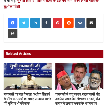
ये भी पढ़ें:
चुनाव आते ही विशेष राज्य के दर्जे की मांग करने लगते नीतीश-
सुशील मोदी
LinkedIn
Tumblr
Pinterest
Reddit
VKontakte
Share via Email
Print
Related Articles
मायावती का बड़ा फैसला, अशोक सिद्धार्थ
वाराणसी में पप्पू यादव, राहुल गांधी और
से छीना चार राज्यों का प्रभार, आकाश आनंद
अवधेश प्रसाद के खिलाफ FIR दर्ज, संत
की भूमिका भी की साफ
समाज ने लगाया भगवा के अपमान का