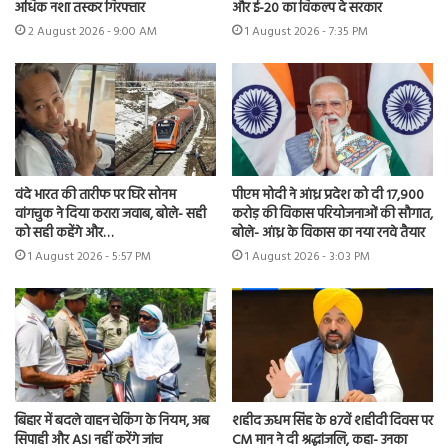
अधिक नशा तस्कर गिरफ्तार
और ई-20 का विकल्प दे सरकार
2 August 2026 - 9:00 AM
1 August 2026 - 7:35 PM
वंदे भारत की तारीफ पर घिरे सोनम
पीएम मोदी ने आंध्र प्रदेश को दी 17,900
वांगचुक ने दिया करारा जवाब, बोले- सही
करोड़ की विकास परियोजनाओं की सौगात,
को सही कहेंगे और…
बोले- आंध्र के विकास का नया रनवे तैयार
1 August 2026 - 5:57 PM
1 August 2026 - 3:03 PM
बिहार में बदले वाहन चेकिंग के नियम, अब
शहीद ऊधम सिंह के 87वें शहीदी दिवस पर
सिपाही और ASI नहीं करेंगे जांच
CM मान ने दी श्रद्धांजलि, कहा- उनका