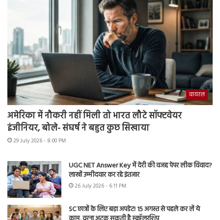
वायरल
अमेरिका में नौकरी नहीं मिली तो भारत लौटे सॉफ्टवेयर
इंजीनियर, बोले- संघर्ष ने बहुत कुछ सिखाया
29 July 2026 - 8:00 PM
UGC NET Answer Key में देरी की वजह पेपर लीक विवाद?
लाखों उम्मीदवार कर रहे इंतजार
26 July 2026 - 6:11 PM
SC छात्रों के लिए बड़ा अपडेट! 15 अगस्त से पहले कर लें ये
काम, वरना अटक सकती है स्कॉलरशिप