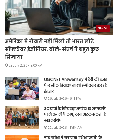
वायरल
अमेरिका में नौकरी नहीं मिली तो भारत लौटे
सॉफ्टवेयर इंजीनियर, बोले- संघर्ष ने बहुत कुछ
सिखाया
29 July 2026 - 8:00 PM
UGC NET Answer Key में देरी की वजह
पेपर लीक विवाद? लाखों उम्मीदवार कर रहे
इंतजार
26 July 2026 - 6:11 PM
SC छात्रों के लिए बड़ा अपडेट! 15 अगस्त से
पहले कर लें ये काम, वरना अटक सकती है
स्कॉलरशिप
22 July 2026 - 11:54 AM
नीट परीक्षा में सफलता “शिक्षा क्रांति” के