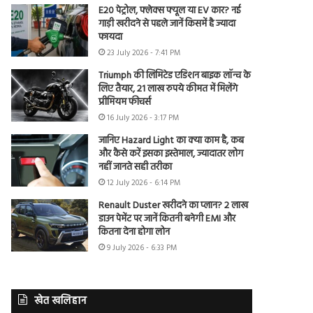
E20 पेट्रोल, फ्लेक्स फ्यूल या EV कार? नई
गाड़ी खरीदने से पहले जानें किसमें है ज्यादा
फायदा
23 July 2026 - 7:41 PM
Triumph की लिमिटेड एडिशन बाइक लॉन्च के
लिए तैयार, 21 लाख रुपये कीमत में मिलेंगे
प्रीमियम फीचर्स
16 July 2026 - 3:17 PM
जानिए Hazard Light का क्या काम है, कब
और कैसे करें इसका इस्तेमाल, ज्यादातर लोग
नहीं जानते सही तरीका
12 July 2026 - 6:14 PM
Renault Duster खरीदने का प्लान? 2 लाख
डाउन पेमेंट पर जानें कितनी बनेगी EMI और
कितना देना होगा लोन
9 July 2026 - 6:33 PM
खेत खलिहान