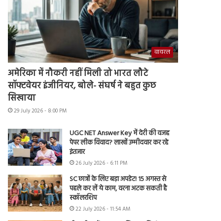
वायरल
अमेरिका में नौकरी नहीं मिली तो भारत लौटे
सॉफ्टवेयर इंजीनियर, बोले- संघर्ष ने बहुत कुछ
सिखाया
29 July 2026 - 8:00 PM
UGC NET Answer Key में देरी की वजह
पेपर लीक विवाद? लाखों उम्मीदवार कर रहे
इंतजार
26 July 2026 - 6:11 PM
SC छात्रों के लिए बड़ा अपडेट! 15 अगस्त से
पहले कर लें ये काम, वरना अटक सकती है
स्कॉलरशिप
22 July 2026 - 11:54 AM