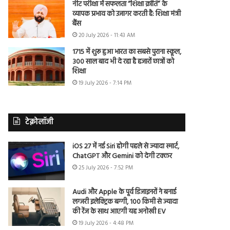
नीट परीक्षा में सफलता “शिक्षा क्रांति” के
व्यापक प्रभाव को उजागर करती है: शिक्षा मंत्री
बैंस
20 July 2026 - 11:43 AM
1715 में शुरू हुआ भारत का सबसे पुराना स्कूल,
300 साल बाद भी दे रहा है हजारों छात्रों को
शिक्षा
19 July 2026 - 7:14 PM
टेक्नोलॉजी
iOS 27 में नई Siri होगी पहले से ज्यादा स्मार्ट,
ChatGPT और Gemini को देगी टक्कर
25 July 2026 - 7:52 PM
Audi और Apple के पूर्व डिजाइनरों ने बनाई
लग्जरी इलेक्ट्रिक बग्गी, 100 किमी से ज्यादा
की रेंज के साथ आएगी यह अनोखी EV
19 July 2026 - 4:48 PM