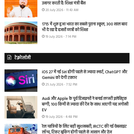
उजागर करती है: शिक्षा मंत्री बैंस
20 July 2026 - 11:43 AM
1715 में शुरू हुआ भारत का सबसे पुराना स्कूल, 300 साल बाद
भी दे रहा है हजारों छात्रों को शिक्षा
19 July 2026 - 7:14 PM
टेक्नोलॉजी
iOS 27 में नई Siri होगी पहले से ज्यादा स्मार्ट, ChatGPT और
Gemini को देगी टक्कर
25 July 2026 - 7:52 PM
Audi और Apple के पूर्व डिजाइनरों ने बनाई लग्जरी इलेक्ट्रिक
बग्गी, 100 किमी से ज्यादा की रेंज के साथ आएगी यह अनोखी
EV
19 July 2026 - 4:48 PM
रेल यात्रियों के लिए बड़ी खुशखबरी, IRCTC की नई वेबसाइट
लॉन्च, टिकट बुकिंग होगी पहले से आसान और तेज