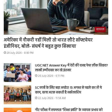
वायरल
अमेरिका में नौकरी नहीं मिली तो भारत लौटे सॉफ्टवेयर
इंजीनियर, बोले- संघर्ष ने बहुत कुछ सिखाया
29 July 2026 - 8:00 PM
UGC NET Answer Key में देरी की वजह पेपर लीक विवाद?
लाखों उम्मीदवार कर रहे इंतजार
26 July 2026 - 6:11 PM
SC छात्रों के लिए बड़ा अपडेट! 15 अगस्त से पहले कर लें ये
काम, वरना अटक सकती है स्कॉलरशिप
22 July 2026 - 11:54 AM
नीट परीक्षा में सफलता “शिक्षा क्रांति” के व्यापक प्रभाव को