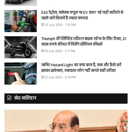
E20 पेट्रोल, फ्लेक्स फ्यूल या EV कार? नई गाड़ी खरीदने से
पहले जानें किसमें है ज्यादा फायदा
23 July 2026 - 7:41 PM
Triumph की लिमिटेड एडिशन बाइक लॉन्च के लिए तैयार, 21
लाख रुपये कीमत में मिलेंगे प्रीमियम फीचर्स
16 July 2026 - 3:17 PM
जानिए Hazard Light का क्या काम है, कब और कैसे करें
इसका इस्तेमाल, ज्यादातर लोग नहीं जानते सही तरीका
12 July 2026 - 6:14 PM
खेत खलिहान