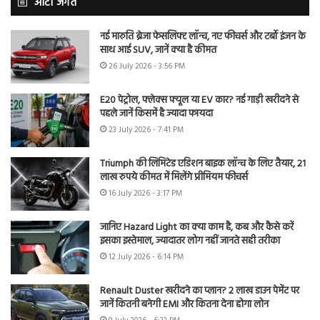
ऑटो जगत
नई मारुति ब्रेजा फेसलिफ्ट लॉन्च, नए फीचर्स और टर्बो इंजन के
साथ आई SUV, जानें क्या है कीमत
26 July 2026 - 3:56 PM
E20 पेट्रोल, फ्लेक्स फ्यूल या EV कार? नई गाड़ी खरीदने से
पहले जानें किसमें है ज्यादा फायदा
23 July 2026 - 7:41 PM
Triumph की लिमिटेड एडिशन बाइक लॉन्च के लिए तैयार, 21
लाख रुपये कीमत में मिलेंगे प्रीमियम फीचर्स
16 July 2026 - 3:17 PM
जानिए Hazard Light का क्या काम है, कब और कैसे करें
इसका इस्तेमाल, ज्यादातर लोग नहीं जानते सही तरीका
12 July 2026 - 6:14 PM
Renault Duster खरीदने का प्लान? 2 लाख डाउन पेमेंट पर
जानें कितनी बनेगी EMI और कितना देना होगा लोन