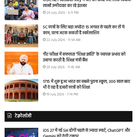
UGC NET Answer Key में देरी की वजह पेपर लीक विवाद?
लाखों उम्मीदवार कर रहे इंतजार
26 July 2026 - 6:11 PM
SC छात्रों के लिए बड़ा अपडेट! 15 अगस्त से पहले कर लें ये
काम, वरना अटक सकती है स्कॉलरशिप
22 July 2026 - 11:54 AM
नीट परीक्षा में सफलता “शिक्षा क्रांति” के व्यापक प्रभाव को
उजागर करती है: शिक्षा मंत्री बैंस
20 July 2026 - 11:43 AM
1715 में शुरू हुआ भारत का सबसे पुराना स्कूल, 300 साल बाद
भी दे रहा है हजारों छात्रों को शिक्षा
19 July 2026 - 7:14 PM
टेक्नोलॉजी
iOS 27 में नई Siri होगी पहले से ज्यादा स्मार्ट, ChatGPT और
Gemini को देगी टक्कर