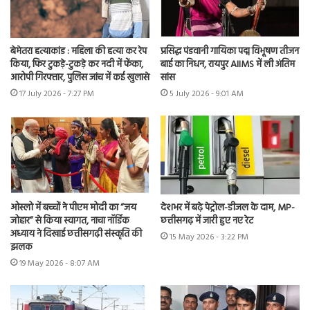
बेमेतरा हत्याकांड : महिला की हत्या कर रेप
प्रसिद्ध पंडवानी गायिका पद्म विभूषण तीजन
किया, फिर टुकड़े-टुकड़े कर नदी में फेंका,
बाई का निधन, रायपुर AIIMS में ली अंतिम
आरोपी गिरफ्तार, पुलिस जांच में कई खुलासे
सांस
17 July 2026 - 7:27 PM
5 July 2026 - 9:01 AM
ओस्लो में बच्चों ने पीएम मोदी का “जय
देशभर में बढ़े पेट्रोल-डीजल के दाम, MP-
जोहार” से किया स्वागत, नाचा नॉर्डिक
छत्तीसगढ़ में जारी हुए नए रेट
अध्याय ने दिखाई छत्तीसगढ़ी संस्कृति की
15 May 2026 - 3:22 PM
झलक
19 May 2026 - 8:07 AM