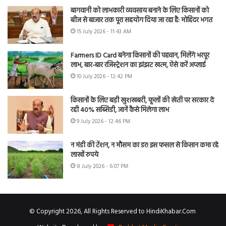
बागवानी को लाभकारी व्यवसाय बनाने के लिए किसानों को
बीज से बाजार तक पूरा सहयोग दिया जा रहा है: मोहिंदर भगत
15 July 2026 - 11:43 AM
Farmers ID Card बनेगा किसानों की पहचान, मिलेंगे भरपूर
लाभ, बार-बार रजिस्ट्रेशन का झंझट खत्म, ऐसे करें अप्लाई
10 July 2026 - 12:42 PM
किसानों के लिए बड़ी खुशखबरी, फूलों की खेती पर सरकार दे
रही 40% सब्सिडी, जानें कैसे मिलेगा लाभ
9 July 2026 - 12:46 PM
न मंडी की टेंशन, न मौसम का डर! इस फसल से किसान कमा रहे
लाखों रुपये
8 July 2026 - 6:07 PM
© Copyright 2026, All Rights Reserved to HindiKhabar.Com