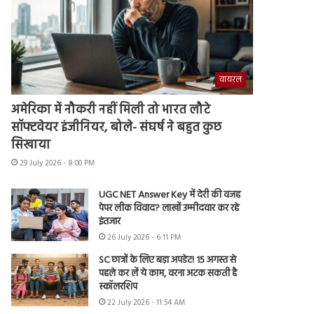
वायरल
अमेरिका में नौकरी नहीं मिली तो भारत लौटे
सॉफ्टवेयर इंजीनियर, बोले- संघर्ष ने बहुत कुछ
सिखाया
29 July 2026 - 8:00 PM
UGC NET Answer Key में देरी की वजह
पेपर लीक विवाद? लाखों उम्मीदवार कर रहे
इंतजार
26 July 2026 - 6:11 PM
SC छात्रों के लिए बड़ा अपडेट! 15 अगस्त से
पहले कर लें ये काम, वरना अटक सकती है
स्कॉलरशिप
22 July 2026 - 11:54 AM