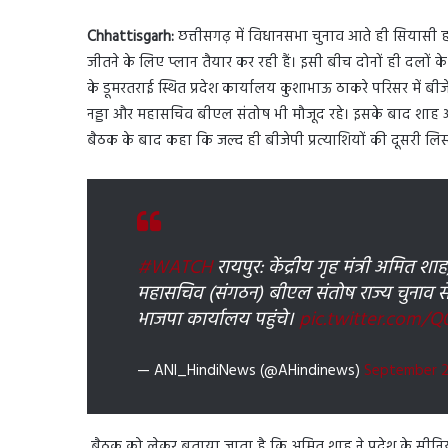
Chhattisgarh:
छत्तीसगढ़ में विधानसभा चुनाव आते ही सियासी हल
जीतने के लिए प्लान तैयार कर रही हैं। इसी बीच दोनों ही दलों के
के डूमरतराई स्थित प्रदेश कार्यालय कुशाभाऊ ठाकरे परिसर में ब
नड्डा और महासचिव बीएल संतोष भी मौजूद रहे। इसके बाद शाह और 
बैठक के बाद कहा कि जल्द ही बीजेपी प्रत्याशियों की दूसरी लि
#WATCH
रायपुर: केंद्रीय गृह मंत्री अमित शाह, 
महासचिव (संगठन) बीएल संतोष राज्य चुनाव स
भाजपा कार्यालय पहुंचे।
pic.twitter.com/Q0
— ANI_HindiNews (@AHindinews)
September 2
बैठक को लेकर बताया जाता है कि अमित शाह ने प्रदेश के सीनिय