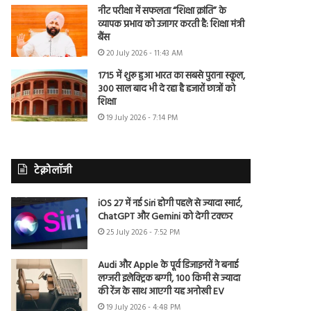
नीट परीक्षा में सफलता “शिक्षा क्रांति” के
व्यापक प्रभाव को उजागर करती है: शिक्षा मंत्री
बैंस
20 July 2026 - 11:43 AM
1715 में शुरू हुआ भारत का सबसे पुराना स्कूल,
300 साल बाद भी दे रहा है हजारों छात्रों को
शिक्षा
19 July 2026 - 7:14 PM
टेक्नोलॉजी
iOS 27 में नई Siri होगी पहले से ज्यादा स्मार्ट,
ChatGPT और Gemini को देगी टक्कर
25 July 2026 - 7:52 PM
Audi और Apple के पूर्व डिजाइनरों ने बनाई
लग्जरी इलेक्ट्रिक बग्गी, 100 किमी से ज्यादा
की रेंज के साथ आएगी यह अनोखी EV
19 July 2026 - 4:48 PM