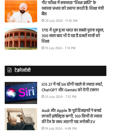
नीट परीक्षा में सफलता “शिक्षा क्रांति” के
व्यापक प्रभाव को उजागर करती है: शिक्षा मंत्री
बैंस
20 July 2026 - 11:43 AM
1715 में शुरू हुआ भारत का सबसे पुराना स्कूल,
300 साल बाद भी दे रहा है हजारों छात्रों को
शिक्षा
19 July 2026 - 7:14 PM
टेक्नोलॉजी
iOS 27 में नई Siri होगी पहले से ज्यादा स्मार्ट,
ChatGPT और Gemini को देगी टक्कर
25 July 2026 - 7:52 PM
Audi और Apple के पूर्व डिजाइनरों ने बनाई
लग्जरी इलेक्ट्रिक बग्गी, 100 किमी से ज्यादा
की रेंज के साथ आएगी यह अनोखी EV
19 July 2026 - 4:48 PM