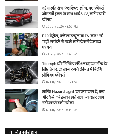
नई मारुति ब्रेजा फेसलिफ्ट लॉन्च, नए फीचर्स
और टर्बो इंजन के साथ आई SUV, जानें क्या है
कीमत
26 July 2026 - 3:56 PM
E20 पेट्रोल, फ्लेक्स फ्यूल या EV कार? नई
गाड़ी खरीदने से पहले जानें किसमें है ज्यादा
फायदा
23 July 2026 - 7:41 PM
Triumph की लिमिटेड एडिशन बाइक लॉन्च के
लिए तैयार, 21 लाख रुपये कीमत में मिलेंगे
प्रीमियम फीचर्स
16 July 2026 - 3:17 PM
जानिए Hazard Light का क्या काम है, कब
और कैसे करें इसका इस्तेमाल, ज्यादातर लोग
नहीं जानते सही तरीका
12 July 2026 - 6:14 PM
खेत खलिहान