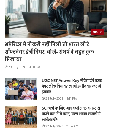
वायरल
अमेरिका में नौकरी नहीं मिली तो भारत लौटे
सॉफ्टवेयर इंजीनियर, बोले- संघर्ष ने बहुत कुछ
सिखाया
29 July 2026 - 8:00 PM
UGC NET Answer Key में देरी की वजह
पेपर लीक विवाद? लाखों उम्मीदवार कर रहे
इंतजार
26 July 2026 - 6:11 PM
SC छात्रों के लिए बड़ा अपडेट! 15 अगस्त से
पहले कर लें ये काम, वरना अटक सकती है
स्कॉलरशिप
22 July 2026 - 11:54 AM