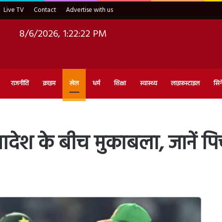
Live TV
Contact
Advertise with us
8/6/2026, 1:22:24 PM
राजनीति
क्राइम
खेल
धर्म
शिक्षा
स्वास्थ्य
लाइफ़स्टाइल
सिन
देश के बीच मुकाबला, जानें पिच