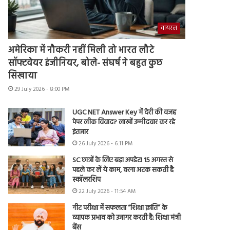
वायरल
अमेरिका में नौकरी नहीं मिली तो भारत लौटे
सॉफ्टवेयर इंजीनियर, बोले- संघर्ष ने बहुत कुछ
सिखाया
29 July 2026 - 8:00 PM
UGC NET Answer Key में देरी की वजह
पेपर लीक विवाद? लाखों उम्मीदवार कर रहे
इंतजार
26 July 2026 - 6:11 PM
SC छात्रों के लिए बड़ा अपडेट! 15 अगस्त से
पहले कर लें ये काम, वरना अटक सकती है
स्कॉलरशिप
22 July 2026 - 11:54 AM
नीट परीक्षा में सफलता “शिक्षा क्रांति” के
व्यापक प्रभाव को उजागर करती है: शिक्षा मंत्री
बैंस