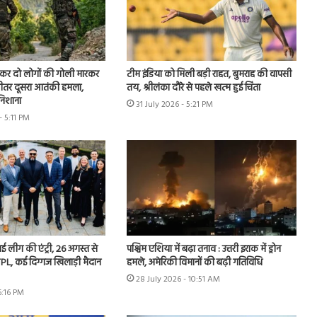
ूछकर दो लोगों की गोली मारकर
टीम इंडिया को मिली बड़ी राहत, बुमराह की वापसी
े भीतर दूसरा आतंकी हमला,
तय, श्रीलंका दौरे से पहले खत्म हुई चिंता
 निशाना
31 July 2026 - 5:21 PM
- 5:11 PM
 नई लीग की एंट्री, 26 अगस्त से
पश्चिम एशिया में बढ़ा तनाव : उत्तरी इराक में ड्रोन
PL, कई दिग्गज खिलाड़ी मैदान
हमले, अमेरिकी विमानों की बढ़ी गतिविधि
28 July 2026 - 10:51 AM
6:16 PM