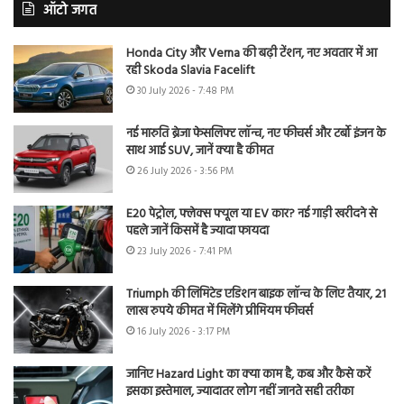
ऑटो जगत
Honda City और Verna की बढ़ी टेंशन, नए अवतार में आ
रही Skoda Slavia Facelift
30 July 2026 - 7:48 PM
नई मारुति ब्रेजा फेसलिफ्ट लॉन्च, नए फीचर्स और टर्बो इंजन के
साथ आई SUV, जानें क्या है कीमत
26 July 2026 - 3:56 PM
E20 पेट्रोल, फ्लेक्स फ्यूल या EV कार? नई गाड़ी खरीदने से
पहले जानें किसमें है ज्यादा फायदा
23 July 2026 - 7:41 PM
Triumph की लिमिटेड एडिशन बाइक लॉन्च के लिए तैयार, 21
लाख रुपये कीमत में मिलेंगे प्रीमियम फीचर्स
16 July 2026 - 3:17 PM
जानिए Hazard Light का क्या काम है, कब और कैसे करें
इसका इस्तेमाल, ज्यादातर लोग नहीं जानते सही तरीका