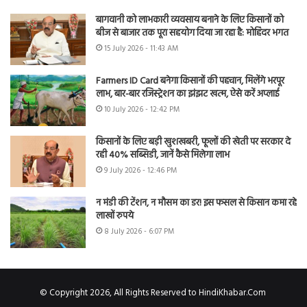
बागवानी को लाभकारी व्यवसाय बनाने के लिए किसानों को
बीज से बाजार तक पूरा सहयोग दिया जा रहा है: मोहिंदर भगत
15 July 2026 - 11:43 AM
Farmers ID Card बनेगा किसानों की पहचान, मिलेंगे भरपूर
लाभ, बार-बार रजिस्ट्रेशन का झंझट खत्म, ऐसे करें अप्लाई
10 July 2026 - 12:42 PM
किसानों के लिए बड़ी खुशखबरी, फूलों की खेती पर सरकार दे
रही 40% सब्सिडी, जानें कैसे मिलेगा लाभ
9 July 2026 - 12:46 PM
न मंडी की टेंशन, न मौसम का डर! इस फसल से किसान कमा रहे
लाखों रुपये
8 July 2026 - 6:07 PM
© Copyright 2026, All Rights Reserved to HindiKhabar.Com