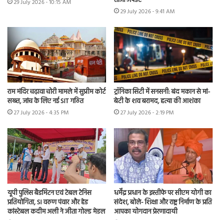
ताजा अपडेट
29 July 2026 - 10:15 AM
29 July 2026 - 9:41 AM
राम मंदिर चढ़ावा चोरी मामले में सुप्रीम कोर्ट
ट्रॉनिका सिटी में सनसनी: बंद मकान से मां-
सख्त, जांच के लिए नई SIT गठित
बेटी के शव बरामद, हत्या की आशंका
27 July 2026 - 4:35 PM
27 July 2026 - 2:19 PM
यूपी पुलिस बैडमिंटन एवं टेबल टेनिस
धर्मेंद्र प्रधान के इस्तीफे पर सीएम योगी का
प्रतियोगिता, SI वरुण पंवार और हेड
संदेश, बोले- शिक्षा और राष्ट्र निर्माण के प्रति
कांस्टेबल कदीम अली ने जीता गोल्ड मेडल
आपका योगदान प्रेरणादायी