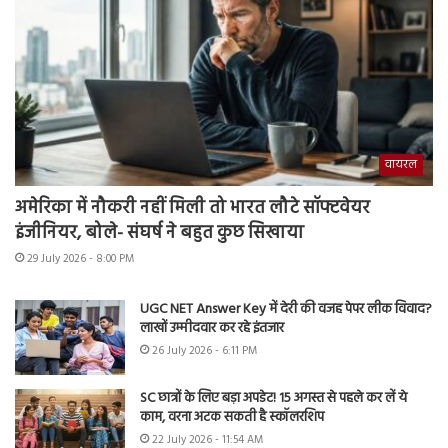
वायरल
अमेरिका में नौकरी नहीं मिली तो भारत लौटे सॉफ्टवेयर
इंजीनियर, बोले- संघर्ष ने बहुत कुछ सिखाया
29 July 2026 - 8:00 PM
UGC NET Answer Key में देरी की वजह पेपर लीक विवाद?
लाखों उम्मीदवार कर रहे इंतजार
26 July 2026 - 6:11 PM
SC छात्रों के लिए बड़ा अपडेट! 15 अगस्त से पहले कर लें ये
काम, वरना अटक सकती है स्कॉलरशिप
22 July 2026 - 11:54 AM