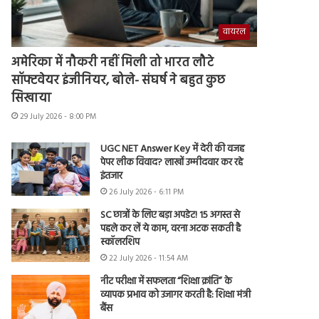
वायरल
अमेरिका में नौकरी नहीं मिली तो भारत लौटे
सॉफ्टवेयर इंजीनियर, बोले- संघर्ष ने बहुत कुछ
सिखाया
29 July 2026 - 8:00 PM
UGC NET Answer Key में देरी की वजह
पेपर लीक विवाद? लाखों उम्मीदवार कर रहे
इंतजार
26 July 2026 - 6:11 PM
SC छात्रों के लिए बड़ा अपडेट! 15 अगस्त से
पहले कर लें ये काम, वरना अटक सकती है
स्कॉलरशिप
22 July 2026 - 11:54 AM
नीट परीक्षा में सफलता “शिक्षा क्रांति” के
व्यापक प्रभाव को उजागर करती है: शिक्षा मंत्री
बैंस