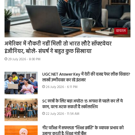
वायरल
अमेरिका में नौकरी नहीं मिली तो भारत लौटे सॉफ्टवेयर
इंजीनियर, बोले- संघर्ष ने बहुत कुछ सिखाया
29 July 2026 - 8:00 PM
UGC NET Answer Key में देरी की वजह पेपर लीक विवाद?
लाखों उम्मीदवार कर रहे इंतजार
26 July 2026 - 6:11 PM
SC छात्रों के लिए बड़ा अपडेट! 15 अगस्त से पहले कर लें ये
काम, वरना अटक सकती है स्कॉलरशिप
22 July 2026 - 11:54 AM
नीट परीक्षा में सफलता “शिक्षा क्रांति” के व्यापक प्रभाव को
उजागर करती है: शिक्षा मंत्री बैंस