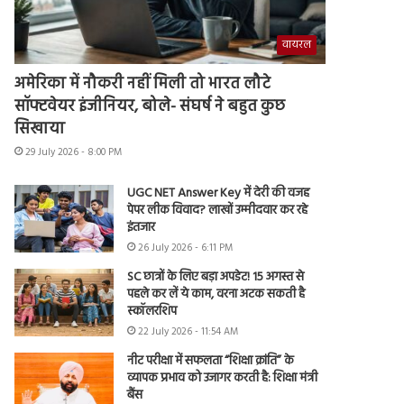
वायरल
अमेरिका में नौकरी नहीं मिली तो भारत लौटे
सॉफ्टवेयर इंजीनियर, बोले- संघर्ष ने बहुत कुछ
सिखाया
29 July 2026 - 8:00 PM
UGC NET Answer Key में देरी की वजह
पेपर लीक विवाद? लाखों उम्मीदवार कर रहे
इंतजार
26 July 2026 - 6:11 PM
SC छात्रों के लिए बड़ा अपडेट! 15 अगस्त से
पहले कर लें ये काम, वरना अटक सकती है
स्कॉलरशिप
22 July 2026 - 11:54 AM
नीट परीक्षा में सफलता “शिक्षा क्रांति” के
व्यापक प्रभाव को उजागर करती है: शिक्षा मंत्री
बैंस