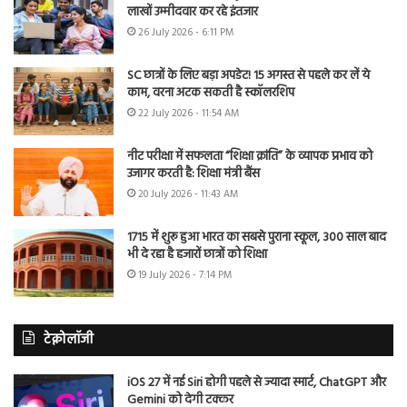
लाखों उम्मीदवार कर रहे इंतजार
26 July 2026 - 6:11 PM
SC छात्रों के लिए बड़ा अपडेट! 15 अगस्त से पहले कर लें ये
काम, वरना अटक सकती है स्कॉलरशिप
22 July 2026 - 11:54 AM
नीट परीक्षा में सफलता “शिक्षा क्रांति” के व्यापक प्रभाव को
उजागर करती है: शिक्षा मंत्री बैंस
20 July 2026 - 11:43 AM
1715 में शुरू हुआ भारत का सबसे पुराना स्कूल, 300 साल बाद
भी दे रहा है हजारों छात्रों को शिक्षा
19 July 2026 - 7:14 PM
टेक्नोलॉजी
iOS 27 में नई Siri होगी पहले से ज्यादा स्मार्ट, ChatGPT और
Gemini को देगी टक्कर