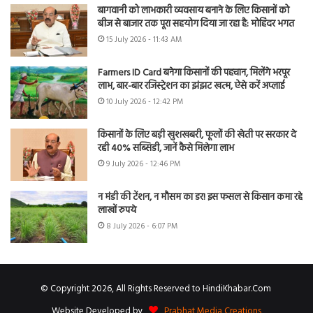
बागवानी को लाभकारी व्यवसाय बनाने के लिए किसानों को
बीज से बाजार तक पूरा सहयोग दिया जा रहा है: मोहिंदर भगत
15 July 2026 - 11:43 AM
Farmers ID Card बनेगा किसानों की पहचान, मिलेंगे भरपूर
लाभ, बार-बार रजिस्ट्रेशन का झंझट खत्म, ऐसे करें अप्लाई
10 July 2026 - 12:42 PM
किसानों के लिए बड़ी खुशखबरी, फूलों की खेती पर सरकार दे
रही 40% सब्सिडी, जानें कैसे मिलेगा लाभ
9 July 2026 - 12:46 PM
न मंडी की टेंशन, न मौसम का डर! इस फसल से किसान कमा रहे
लाखों रुपये
8 July 2026 - 6:07 PM
© Copyright 2026, All Rights Reserved to HindiKhabar.Com
Website Developed by
Prabhat Media Creations