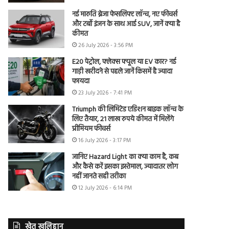
नई मारुति ब्रेजा फेसलिफ्ट लॉन्च, नए फीचर्स
और टर्बो इंजन के साथ आई SUV, जानें क्या है
कीमत
26 July 2026 - 3:56 PM
E20 पेट्रोल, फ्लेक्स फ्यूल या EV कार? नई
गाड़ी खरीदने से पहले जानें किसमें है ज्यादा
फायदा
23 July 2026 - 7:41 PM
Triumph की लिमिटेड एडिशन बाइक लॉन्च के
लिए तैयार, 21 लाख रुपये कीमत में मिलेंगे
प्रीमियम फीचर्स
16 July 2026 - 3:17 PM
जानिए Hazard Light का क्या काम है, कब
और कैसे करें इसका इस्तेमाल, ज्यादातर लोग
नहीं जानते सही तरीका
12 July 2026 - 6:14 PM
खेत खलिहान