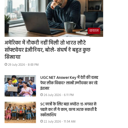
वायरल
अमेरिका में नौकरी नहीं मिली तो भारत लौटे
सॉफ्टवेयर इंजीनियर, बोले- संघर्ष ने बहुत कुछ
सिखाया
29 July 2026 - 8:00 PM
UGC NET Answer Key में देरी की वजह
पेपर लीक विवाद? लाखों उम्मीदवार कर रहे
इंतजार
26 July 2026 - 6:11 PM
SC छात्रों के लिए बड़ा अपडेट! 15 अगस्त से
पहले कर लें ये काम, वरना अटक सकती है
स्कॉलरशिप
22 July 2026 - 11:54 AM