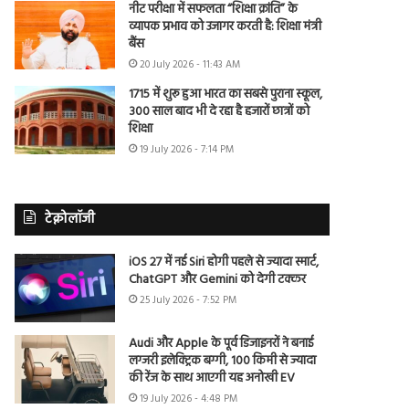
नीट परीक्षा में सफलता “शिक्षा क्रांति” के
व्यापक प्रभाव को उजागर करती है: शिक्षा मंत्री
बैंस
20 July 2026 - 11:43 AM
1715 में शुरू हुआ भारत का सबसे पुराना स्कूल,
300 साल बाद भी दे रहा है हजारों छात्रों को
शिक्षा
19 July 2026 - 7:14 PM
टेक्नोलॉजी
iOS 27 में नई Siri होगी पहले से ज्यादा स्मार्ट,
ChatGPT और Gemini को देगी टक्कर
25 July 2026 - 7:52 PM
Audi और Apple के पूर्व डिजाइनरों ने बनाई
लग्जरी इलेक्ट्रिक बग्गी, 100 किमी से ज्यादा
की रेंज के साथ आएगी यह अनोखी EV
19 July 2026 - 4:48 PM