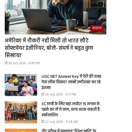
वायरल
अमेरिका में नौकरी नहीं मिली तो भारत लौटे
सॉफ्टवेयर इंजीनियर, बोले- संघर्ष ने बहुत कुछ
सिखाया
29 July 2026 - 8:00 PM
UGC NET Answer Key में देरी की वजह
पेपर लीक विवाद? लाखों उम्मीदवार कर रहे
इंतजार
26 July 2026 - 6:11 PM
SC छात्रों के लिए बड़ा अपडेट! 15 अगस्त से
पहले कर लें ये काम, वरना अटक सकती है
स्कॉलरशिप
22 July 2026 - 11:54 AM
नीट परीक्षा में सफलता “शिक्षा क्रांति” के