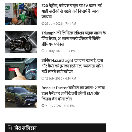
E20 पेट्रोल, फ्लेक्स फ्यूल या EV कार? नई
गाड़ी खरीदने से पहले जानें किसमें है ज्यादा
फायदा
23 July 2026 - 7:41 PM
Triumph की लिमिटेड एडिशन बाइक लॉन्च के
लिए तैयार, 21 लाख रुपये कीमत में मिलेंगे
प्रीमियम फीचर्स
16 July 2026 - 3:17 PM
जानिए Hazard Light का क्या काम है, कब
और कैसे करें इसका इस्तेमाल, ज्यादातर लोग
नहीं जानते सही तरीका
12 July 2026 - 6:14 PM
Renault Duster खरीदने का प्लान? 2 लाख
डाउन पेमेंट पर जानें कितनी बनेगी EMI और
कितना देना होगा लोन
9 July 2026 - 6:33 PM
खेत खलिहान