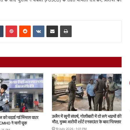
यत के बाद पुलिस ने पॉक्सो (POSCO) के तहत मामला दर्ज कर, आरोपी को
In
Tumblr
Pinterest
Reddit
VKontakte
Share via Email
Print
उज्जैन में खूनी संघर्ष, गोलीबारी में दो सगे भाइयों की
ीज को चढ़ाई गई मिनरल वाटर
मौत, मुख्य आरोपी शॉर्ट एनकाउंटर के बाद गिरफ्तार
के CMHO ने मानी चूक
19 July 2026 - 1:01 PM