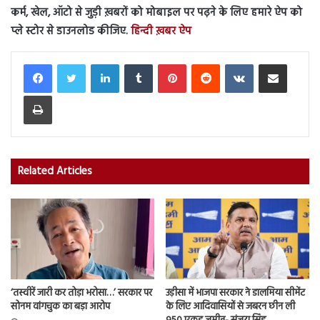
कर्म, खेल, ऑटो से जुड़ी ख़बरों को मोबाइल पर पढ़ने के लिए हमारे ऐप को
प्ले स्टोर से डाउनलोड कीजिए.
हिन्दी ख़बर ऐप
LinkedIn
Tumblr
Pinterest
Reddit
VKontakte
Share via Email
Print
Related Articles
‘तस्वीरें जारी कर तोड़ा भरोसा…’ सरकार पर
उड़ीसा में भाजपा सरकार ने डालमिया सीमेंट
सोनम वांगचुक का बड़ा आरोप
के लिए आदिवासियों से जबरन छीन ली