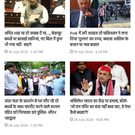
अमित शाह या तो जवाब दें या…., बेकसूर
PoK में उठी आवाज तो पाकिस्तान ने लगा
बच्चों पर बरसाई लाठियां, नए बिल में कुछ
दिया ‘दुश्मन’ का ठप्पा, ख्वाजा आसिफ के
भी नया नहीं- खड़गे
बयान पर मचा बवाल
30 July 2026 - 5:20 PM
29 July 2026 - 6:24 PM
जंतर मंतर के प्रदर्शन से घर लौट रहे दो
अखिलेश यादव का केंद्र पर हमला, बोले-
बच्चों के साथ मारपीट करने वाले सत्यम
‘जो राम मंदिर का चंदा नहीं बचा पाए, वे पेपर
पंडित को गिरफ्तार करे पुलिस- सौरभ
कैसे बचाएंगे’
भारद्वाज
28 July 2026 - 4:08 PM
28 July 2026 - 7:26 PM