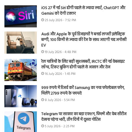
iOS 27 में नई Siri होगी पहले से ज्यादा स्मार्ट, ChatGPT और
Gemini को देगी टक्कर
25 July 2026 - 7:52 PM
Audi और Apple के पूर्व डिजाइनरों ने बनाई लग्जरी इलेक्ट्रिक
बग्गी, 100 किमी से ज्यादा की रेंज के साथ आएगी यह अनोखी
EV
19 July 2026 - 4:48 PM
रेल यात्रियों के लिए बड़ी खुशखबरी, IRCTC की नई वेबसाइट
लॉन्च, टिकट बुकिंग होगी पहले से आसान और तेज
16 July 2026 - 1:45 PM
999 रुपये में रिजर्व करें Samsung का नया फोल्डेबल फोन,
मिलेंगे 2799 रुपये के फायदे
8 July 2026 - 5:54 PM
Telegram पर सरकार का बड़ा एक्शन, फिल्में और वेब सीरीज
देखना पड़ेगा भारी, तीन दिनों में दूसरा नोटिस
5 July 2026 - 2:25 PM