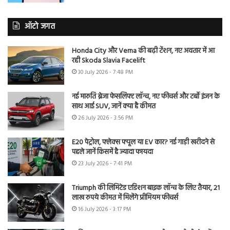
ऑटो जगत
Honda City और Verna की बढ़ी टेंशन, नए अवतार में आ
रही Skoda Slavia Facelift
30 July 2026 - 7:48 PM
नई मारुति ब्रेजा फेसलिफ्ट लॉन्च, नए फीचर्स और टर्बो इंजन के
साथ आई SUV, जानें क्या है कीमत
26 July 2026 - 3:56 PM
E20 पेट्रोल, फ्लेक्स फ्यूल या EV कार? नई गाड़ी खरीदने से
पहले जानें किसमें है ज्यादा फायदा
23 July 2026 - 7:41 PM
Triumph की लिमिटेड एडिशन बाइक लॉन्च के लिए तैयार, 21
लाख रुपये कीमत में मिलेंगे प्रीमियम फीचर्स
16 July 2026 - 3:17 PM