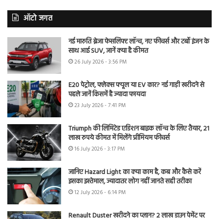
ऑटो जगत
नई मारुति ब्रेजा फेसलिफ्ट लॉन्च, नए फीचर्स और टर्बो इंजन के
साथ आई SUV, जानें क्या है कीमत
26 July 2026 - 3:56 PM
E20 पेट्रोल, फ्लेक्स फ्यूल या EV कार? नई गाड़ी खरीदने से
पहले जानें किसमें है ज्यादा फायदा
23 July 2026 - 7:41 PM
Triumph की लिमिटेड एडिशन बाइक लॉन्च के लिए तैयार, 21
लाख रुपये कीमत में मिलेंगे प्रीमियम फीचर्स
16 July 2026 - 3:17 PM
जानिए Hazard Light का क्या काम है, कब और कैसे करें
इसका इस्तेमाल, ज्यादातर लोग नहीं जानते सही तरीका
12 July 2026 - 6:14 PM
Renault Duster खरीदने का प्लान? 2 लाख डाउन पेमेंट पर