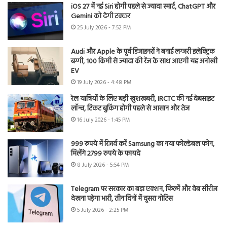
iOS 27 में नई Siri होगी पहले से ज्यादा स्मार्ट, ChatGPT और
Gemini को देगी टक्कर
25 July 2026 - 7:52 PM
Audi और Apple के पूर्व डिजाइनरों ने बनाई लग्जरी इलेक्ट्रिक
बग्गी, 100 किमी से ज्यादा की रेंज के साथ आएगी यह अनोखी
EV
19 July 2026 - 4:48 PM
रेल यात्रियों के लिए बड़ी खुशखबरी, IRCTC की नई वेबसाइट
लॉन्च, टिकट बुकिंग होगी पहले से आसान और तेज
16 July 2026 - 1:45 PM
999 रुपये में रिजर्व करें Samsung का नया फोल्डेबल फोन,
मिलेंगे 2799 रुपये के फायदे
8 July 2026 - 5:54 PM
Telegram पर सरकार का बड़ा एक्शन, फिल्में और वेब सीरीज
देखना पड़ेगा भारी, तीन दिनों में दूसरा नोटिस
5 July 2026 - 2:25 PM