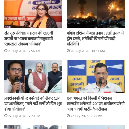
संत गुरु रविदास महाराज की 650वीं
पश्चिम एशिया में बढ़ा तनाव : उत्तरी इराक में
जयंती पर भाजपा चलाएगी राष्ट्रव्यापी
ड्रोन हमले, अमेरिकी विमानों की बढ़ी
‘समरसता संकल्प अभियान’
गतिविधि
29 July 2026 - 7:56 AM
28 July 2026 - 10:51 AM
प्रदर्शनकारियों पर कार्रवाई को लेकर CJP
एक अगस्त को दिल्ली में ‘नेशनल
का अल्टीमेटम, “मांगें नहीं मानीं तो फिर शुरू
टाउनहॉल अगेंस्ट ई-20’ का आयोजन करेगी
होगा आंदोलन”
आम आदमी पार्टी- केजरीवाल
27 July 2026 - 7:20 PM
27 July 2026 - 6:29 PM