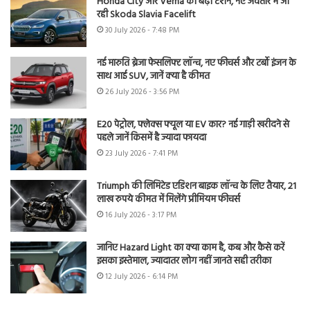
Honda City और Verna की बढ़ी टेंशन, नए अवतार में आ
रही Skoda Slavia Facelift
30 July 2026 - 7:48 PM
नई मारुति ब्रेजा फेसलिफ्ट लॉन्च, नए फीचर्स और टर्बो इंजन के
साथ आई SUV, जानें क्या है कीमत
26 July 2026 - 3:56 PM
E20 पेट्रोल, फ्लेक्स फ्यूल या EV कार? नई गाड़ी खरीदने से
पहले जानें किसमें है ज्यादा फायदा
23 July 2026 - 7:41 PM
Triumph की लिमिटेड एडिशन बाइक लॉन्च के लिए तैयार, 21
लाख रुपये कीमत में मिलेंगे प्रीमियम फीचर्स
16 July 2026 - 3:17 PM
जानिए Hazard Light का क्या काम है, कब और कैसे करें
इसका इस्तेमाल, ज्यादातर लोग नहीं जानते सही तरीका
12 July 2026 - 6:14 PM