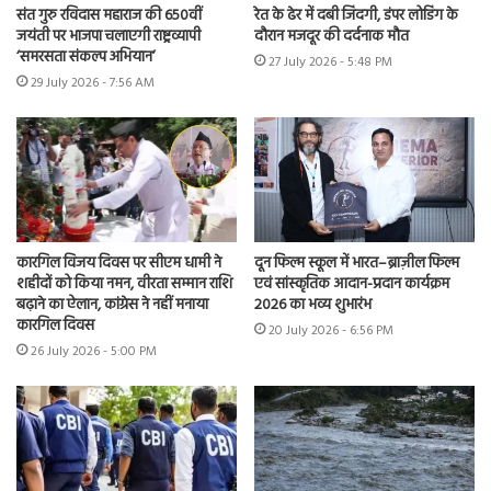
संत गुरु रविदास महाराज की 650वीं
रेत के ढेर में दबी जिंदगी, डंपर लोडिंग के
जयंती पर भाजपा चलाएगी राष्ट्रव्यापी
दौरान मजदूर की दर्दनाक मौत
‘समरसता संकल्प अभियान’
27 July 2026 - 5:48 PM
29 July 2026 - 7:56 AM
कारगिल विजय दिवस पर सीएम धामी ने
दून फिल्म स्कूल में भारत–ब्राज़ील फिल्म
शहीदों को किया नमन, वीरता सम्मान राशि
एवं सांस्कृतिक आदान-प्रदान कार्यक्रम
बढ़ाने का ऐलान, कांग्रेस ने नहीं मनाया
2026 का भव्य शुभारंभ
कारगिल दिवस
20 July 2026 - 6:56 PM
26 July 2026 - 5:00 PM