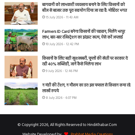
बागवानी को लाभकारी व्यवसाय बनाने के लिए किसानों को
बीज से बाजार तक पूरा सहयोग दिया जा रहा है: मोहिंदर भगत
15 July 2026 - 11:43 AM
Farmers ID Card बनेगा किसानों की पहचान, मिलेंगे भरपूर
लाभ, बार-बार रजिस्ट्रेशन का झंझट खत्म, ऐसे करें अप्लाई
10 July 2026 - 12:42 PM
किसानों के लिए बड़ी खुशखबरी, फूलों की खेती पर सरकार दे
रही 40% सब्सिडी, जानें कैसे मिलेगा लाभ
9 July 2026 - 12:46 PM
न मंडी की टेंशन, न मौसम का डर! इस फसल से किसान कमा रहे
लाखों रुपये
8 July 2026 - 6:07 PM
© Copyright 2026, All Rights Reserved to HindiKhabar.Com
Website Developed by
Prabhat Media Creations