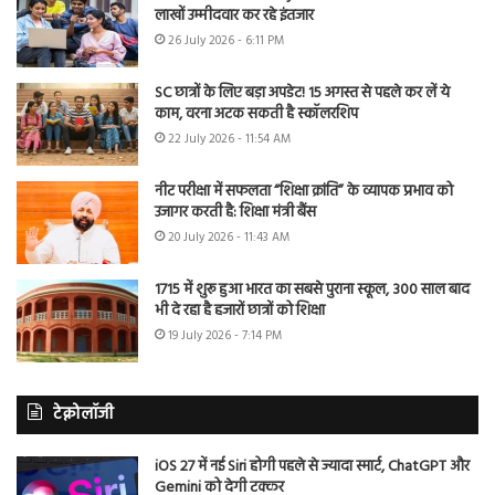
लाखों उम्मीदवार कर रहे इंतजार
26 July 2026 - 6:11 PM
SC छात्रों के लिए बड़ा अपडेट! 15 अगस्त से पहले कर लें ये
काम, वरना अटक सकती है स्कॉलरशिप
22 July 2026 - 11:54 AM
नीट परीक्षा में सफलता “शिक्षा क्रांति” के व्यापक प्रभाव को
उजागर करती है: शिक्षा मंत्री बैंस
20 July 2026 - 11:43 AM
1715 में शुरू हुआ भारत का सबसे पुराना स्कूल, 300 साल बाद
भी दे रहा है हजारों छात्रों को शिक्षा
19 July 2026 - 7:14 PM
टेक्नोलॉजी
iOS 27 में नई Siri होगी पहले से ज्यादा स्मार्ट, ChatGPT और
Gemini को देगी टक्कर