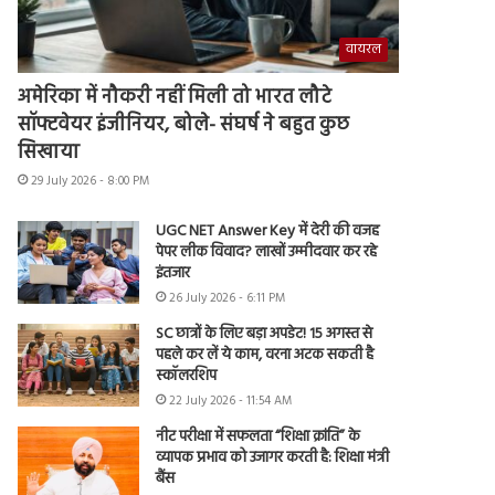
वायरल
अमेरिका में नौकरी नहीं मिली तो भारत लौटे
सॉफ्टवेयर इंजीनियर, बोले- संघर्ष ने बहुत कुछ
सिखाया
29 July 2026 - 8:00 PM
UGC NET Answer Key में देरी की वजह
पेपर लीक विवाद? लाखों उम्मीदवार कर रहे
इंतजार
26 July 2026 - 6:11 PM
SC छात्रों के लिए बड़ा अपडेट! 15 अगस्त से
पहले कर लें ये काम, वरना अटक सकती है
स्कॉलरशिप
22 July 2026 - 11:54 AM
नीट परीक्षा में सफलता “शिक्षा क्रांति” के
व्यापक प्रभाव को उजागर करती है: शिक्षा मंत्री
बैंस