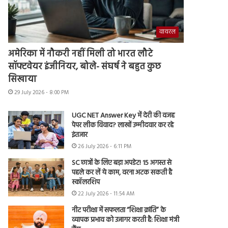
वायरल
अमेरिका में नौकरी नहीं मिली तो भारत लौटे
सॉफ्टवेयर इंजीनियर, बोले- संघर्ष ने बहुत कुछ
सिखाया
29 July 2026 - 8:00 PM
UGC NET Answer Key में देरी की वजह
पेपर लीक विवाद? लाखों उम्मीदवार कर रहे
इंतजार
26 July 2026 - 6:11 PM
SC छात्रों के लिए बड़ा अपडेट! 15 अगस्त से
पहले कर लें ये काम, वरना अटक सकती है
स्कॉलरशिप
22 July 2026 - 11:54 AM
नीट परीक्षा में सफलता “शिक्षा क्रांति” के
व्यापक प्रभाव को उजागर करती है: शिक्षा मंत्री