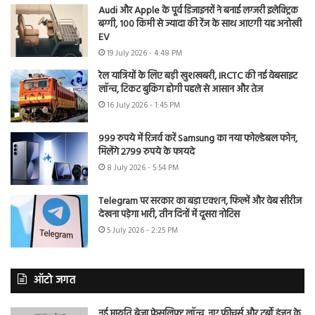
Audi और Apple के पूर्व डिजाइनरों ने बनाई लग्जरी इलेक्ट्रिक
बग्गी, 100 किमी से ज्यादा की रेंज के साथ आएगी यह अनोखी
EV
19 July 2026 - 4:48 PM
रेल यात्रियों के लिए बड़ी खुशखबरी, IRCTC की नई वेबसाइट
लॉन्च, टिकट बुकिंग होगी पहले से आसान और तेज
16 July 2026 - 1:45 PM
999 रुपये में रिजर्व करें Samsung का नया फोल्डेबल फोन,
मिलेंगे 2799 रुपये के फायदे
8 July 2026 - 5:54 PM
Telegram पर सरकार का बड़ा एक्शन, फिल्में और वेब सीरीज
देखना पड़ेगा भारी, तीन दिनों में दूसरा नोटिस
5 July 2026 - 2:25 PM
ऑटो जगत
नई मारुति ब्रेजा फेसलिफ्ट लॉन्च, नए फीचर्स और टर्बो इंजन के